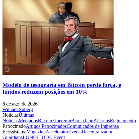
Modelo de tesouraria em Bitcoin perde força, e
fundos reduzem posições em 10%
6 de ago. de 2026
William Suberg
Notícias
Últimas
Notícias
Mercados
Bitcoin
Ethereum
Blockchain
Altcoins
Regulamento
Patrocinado
Artigos Patrocinados
Comunicados de Imprensa
Ecossistema
Magazine
Accelerator
Events
Decentralization
Guardians
LONGITUDE Event