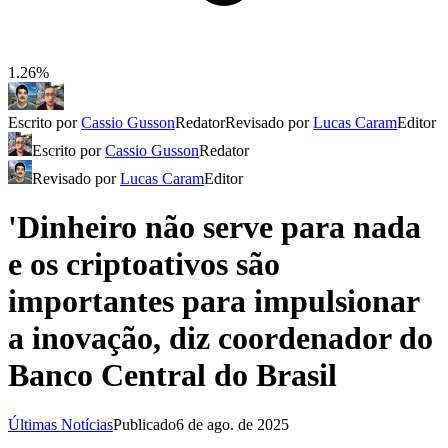
1.26%
Escrito por
Cassio Gusson
Redator
Revisado por
Lucas Caram
Editor
Escrito por
Cassio Gusson
Redator
Revisado por
Lucas Caram
Editor
'Dinheiro não serve para nada
e os criptoativos são
importantes para impulsionar
a inovação, diz coordenador do
Banco Central do Brasil
Últimas Notícias
Publicado
6 de ago. de 2025