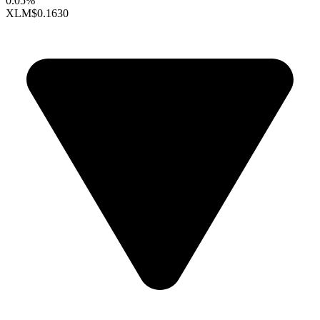
0.05%
XLM
$0.1630