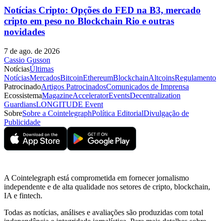
Notícias Cripto: Opções do FED na B3, mercado
cripto em peso no Blockchain Rio e outras
novidades
7 de ago. de 2026
Cassio Gusson
Notícias
Últimas
Notícias
Mercados
Bitcoin
Ethereum
Blockchain
Altcoins
Regulamento
Patrocinado
Artigos Patrocinados
Comunicados de Imprensa
Ecossistema
Magazine
Accelerator
Events
Decentralization
Guardians
LONGITUDE Event
Sobre
Sobre a Cointelegraph
Política Editorial
Divulgação de
Publicidade
A Cointelegraph está comprometida em fornecer jornalismo
independente e de alta qualidade nos setores de cripto, blockchain,
IA e fintech.
Todas as notícias, análises e avaliações são produzidas com total