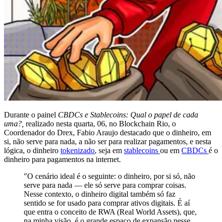
Durante o painel
CBDCs e Stablecoins: Qual o papel de cada
uma?,
realizado nesta quarta, 06, no Blockchain Rio, o
Coordenador do Drex, Fabio Araujo destacado que o dinheiro, em
si, não serve para nada, a não ser para realizar pagamentos, e nesta
lógica, o dinheiro
tokenizado
, seja em
stablecoins
ou em
CBDCs
é o
dinheiro para pagamentos na internet.
"O cenário ideal é o seguinte: o dinheiro, por si só, não
serve para nada — ele só serve para comprar coisas.
Nesse contexto, o dinheiro digital também só faz
sentido se for usado para comprar ativos digitais. É aí
que entra o conceito de RWA (Real World Assets), que,
na minha visão, é o grande espaço de expansão nesse