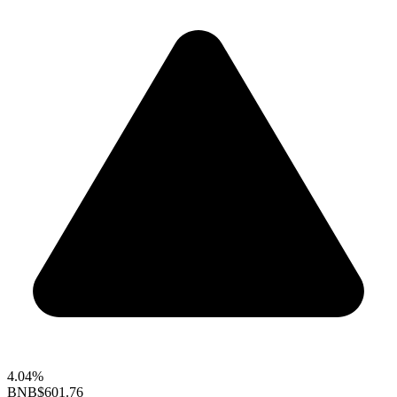
4.04%
BNB
$601.76