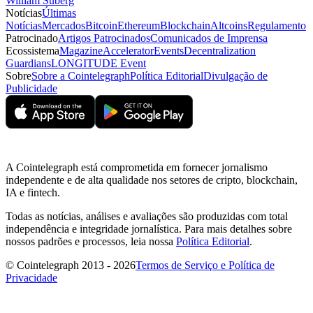
William Suberg
Notícias
Últimas
Notícias
Mercados
Bitcoin
Ethereum
Blockchain
Altcoins
Regulamento
Patrocinado
Artigos Patrocinados
Comunicados de Imprensa
Ecossistema
Magazine
Accelerator
Events
Decentralization
Guardians
LONGITUDE Event
Sobre
Sobre a Cointelegraph
Política Editorial
Divulgação de
Publicidade
A Cointelegraph está comprometida em fornecer jornalismo
independente e de alta qualidade nos setores de cripto, blockchain,
IA e fintech.
Todas as notícias, análises e avaliações são produzidas com total
independência e integridade jornalística. Para mais detalhes sobre
nossos padrões e processos, leia nossa
Política Editorial
.
© Cointelegraph 2013 - 2026
Termos de Serviço e Política de
Privacidade