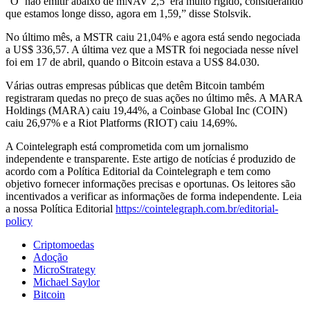
“O ‘não emitir abaixo de mNAV 2,5’ era muito rígido, considerando
que estamos longe disso, agora em 1,59,” disse Stolsvik.
No último mês, a MSTR caiu 21,04% e agora está sendo negociada
a US$ 336,57. A última vez que a MSTR foi negociada nesse nível
foi em 17 de abril, quando o Bitcoin estava a US$ 84.030.
Várias outras empresas públicas que detêm Bitcoin também
registraram quedas no preço de suas ações no último mês. A MARA
Holdings (MARA) caiu 19,44%, a Coinbase Global Inc (COIN)
caiu 26,97% e a Riot Platforms (RIOT) caiu 14,69%.
A Cointelegraph está comprometida com um jornalismo
independente e transparente. Este artigo de notícias é produzido de
acordo com a Política Editorial da Cointelegraph e tem como
objetivo fornecer informações precisas e oportunas. Os leitores são
incentivados a verificar as informações de forma independente. Leia
a nossa Política Editorial
https://cointelegraph.com.br/editorial-
policy
Criptomoedas
Adoção
MicroStrategy
Michael Saylor
Bitcoin