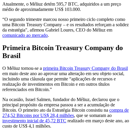
Atualmente, o Méliuz detém 595,7 BTC, adquiridos a um preço
médio de aproximadamente US$ 103.000.
“O segundo trimestre marcou nosso primeiro ciclo completo como
uma Bitcoin Treasury Company – e os resultados reforçam a solidez
da estratégia", afirmou Gabriel Loures, CEO do Méliuz em
comunicado ao mercado
.
Primeira Bitcoin Treasury Company do
Brasil
O Méliuz tornou-se a
primeira Bitcoin Treasury Company do Brasil
em maio deste ano ao aprovar uma alteração em seu objeto social,
incluindo uma cláusula que permite “aplicações de recursos e
realização de investimentos em Bitcoin e em outros títulos
referenciados em Bitcoin.”
Na ocasião, Israel Salmen, fundador do Méliuz, declarou que o
principal propósito da empresa passou a ser a acumulação de
Bitcoin. O primeiro ato da Estratégia Bitcoin consistiu na
compra de
274,52 Bitcoins por US$ 28,4 milhões
, que se somaram ao
investimento inicial de 45,72 BTC
realizado em março deste ano, ao
custo de US$ 4,1 milhões.