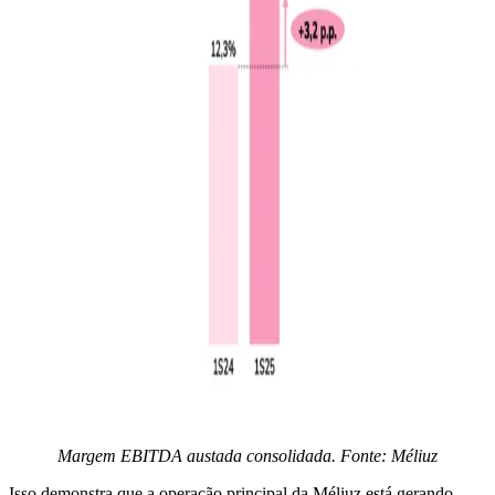
Margem EBITDA austada consolidada. Fonte: Méliuz
Isso demonstra que a operação principal da Méliuz está gerando