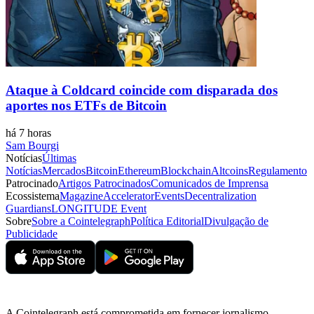
Ataque à Coldcard coincide com disparada dos
aportes nos ETFs de Bitcoin
há 7 horas
Sam Bourgi
Notícias
Últimas
Notícias
Mercados
Bitcoin
Ethereum
Blockchain
Altcoins
Regulamento
Patrocinado
Artigos Patrocinados
Comunicados de Imprensa
Ecossistema
Magazine
Accelerator
Events
Decentralization
Guardians
LONGITUDE Event
Sobre
Sobre a Cointelegraph
Política Editorial
Divulgação de
Publicidade
A Cointelegraph está comprometida em fornecer jornalismo