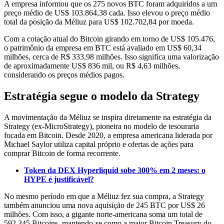
A empresa informou que os 275 novos BTC foram adquiridos a um
preço médio de US$ 103.864,38 cada. Isso elevou o preço médio
total da posição da Méliuz para US$ 102.702,84 por moeda.
Com a cotação atual do Bitcoin girando em torno de US$ 105.476,
o patrimônio da empresa em BTC está avaliado em US$ 60,34
milhões, cerca de R$ 333,98 milhões. Isso significa uma valorização
de aproximadamente US$ 836 mil, ou R$ 4,63 milhões,
considerando os preços médios pagos.
Estratégia segue o modelo da Strategy
A movimentação da Méliuz se inspira diretamente na estratégia da
Strategy (ex-MicroStrategy), pioneira no modelo de tesouraria
focada em Bitcoin. Desde 2020, a empresa americana liderada por
Michael Saylor utiliza capital próprio e ofertas de ações para
comprar Bitcoin de forma recorrente.
Token da DEX Hyperliquid sobe 300% em 2 meses: o
HYPE é justificável?
No mesmo período em que a Méliuz fez sua compra, a Strategy
também anunciou uma nova aquisição de 245 BTC por US$ 26
milhões. Com isso, a gigante norte-americana soma um total de
592.345 Bitcoins, mantendo-se como a maior Bitcoin Treasury do