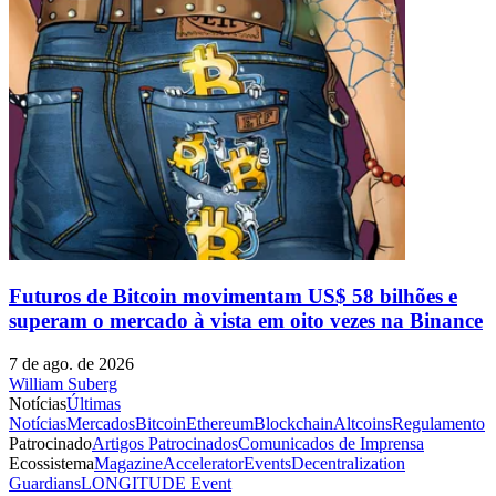
Futuros de Bitcoin movimentam US$ 58 bilhões e
superam o mercado à vista em oito vezes na Binance
7 de ago. de 2026
William Suberg
Notícias
Últimas
Notícias
Mercados
Bitcoin
Ethereum
Blockchain
Altcoins
Regulamento
Patrocinado
Artigos Patrocinados
Comunicados de Imprensa
Ecossistema
Magazine
Accelerator
Events
Decentralization
Guardians
LONGITUDE Event