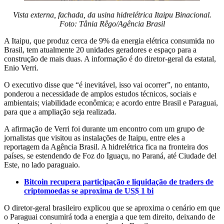
Vista externa, fachada, da usina hidrelétrica Itaipu Binacional.
Foto: Tânia Rêgo/Agência Brasil
A Itaipu, que produz cerca de 9% da energia elétrica consumida no
Brasil, tem atualmente 20 unidades geradores e espaço para a
construção de mais duas. A informação é do diretor-geral da estatal,
Enio Verri.
O executivo disse que “é inevitável, isso vai ocorrer”, no entanto,
ponderou a necessidade de amplos estudos técnicos, sociais e
ambientais; viabilidade econômica; e acordo entre Brasil e Paraguai,
para que a ampliação seja realizada.
A afirmação de Verri foi durante um encontro com um grupo de
jornalistas que visitou as instalações de Itaipu, entre eles a
reportagem da Agência Brasil. A hidrelétrica fica na fronteira dos
países, se estendendo de Foz do Iguaçu, no Paraná, até Ciudade del
Este, no lado paraguaio.
Bitcoin recupera participação e liquidação de traders de
criptomoedas se aproxima de US$ 1 bi
O diretor-geral brasileiro explicou que se aproxima o cenário em que
o Paraguai consumirá toda a energia a que tem direito, deixando de