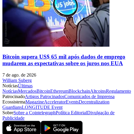
Bitcoin supera US$ 65 mil após dados de emprego
mudarem as expectativas sobre os juros nos EUA
7 de ago. de 2026
William Suberg
Notícias
Últimas
Notícias
Mercados
Bitcoin
Ethereum
Blockchain
Altcoins
Regulamento
Patrocinado
Artigos Patrocinados
Comunicados de Imprensa
Ecossistema
Magazine
Accelerator
Events
Decentralization
Guardians
LONGITUDE Event
Sobre
Sobre a Cointelegraph
Política Editorial
Divulgação de
Publicidade