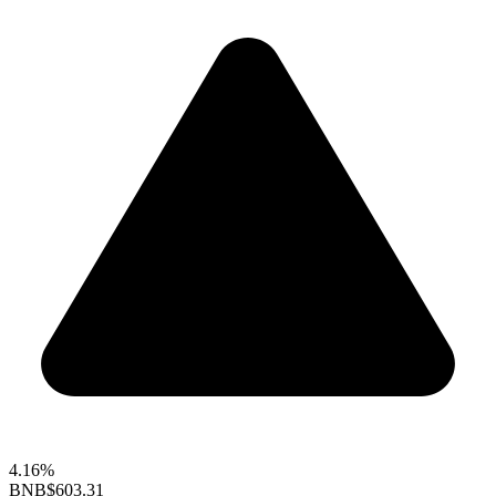
4.16%
BNB
$603.31