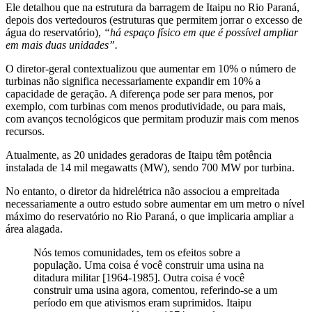
Ele detalhou que na estrutura da barragem de Itaipu no Rio Paraná,
depois dos vertedouros (estruturas que permitem jorrar o excesso de
água do reservatório),
“há espaço físico em que é possível ampliar
em mais duas unidades”.
O diretor-geral contextualizou que aumentar em 10% o número de
turbinas não significa necessariamente expandir em 10% a
capacidade de geração. A diferença pode ser para menos, por
exemplo, com turbinas com menos produtividade, ou para mais,
com avanços tecnológicos que permitam produzir mais com menos
recursos.
Atualmente, as 20 unidades geradoras de Itaipu têm potência
instalada de 14 mil megawatts (MW), sendo 700 MW por turbina.
No entanto, o diretor da hidrelétrica não associou a empreitada
necessariamente a outro estudo sobre aumentar em um metro o nível
máximo do reservatório no Rio Paraná, o que implicaria ampliar a
área alagada.
Nós temos comunidades, tem os efeitos sobre a
população. Uma coisa é você construir uma usina na
ditadura militar [1964-1985]. Outra coisa é você
construir uma usina agora, comentou, referindo-se a um
período em que ativismos eram suprimidos. Itaipu