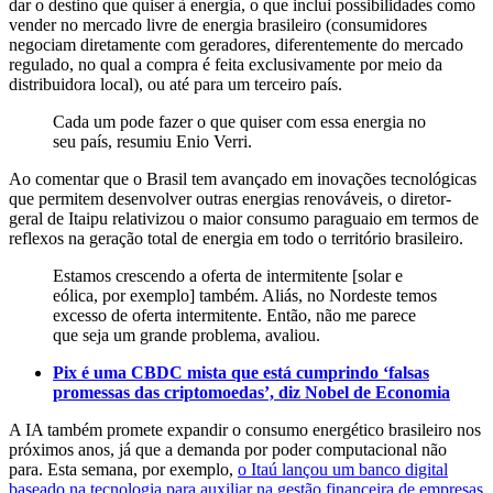
dar o destino que quiser à energia, o que inclui possibilidades como
vender no mercado livre de energia brasileiro (consumidores
negociam diretamente com geradores, diferentemente do mercado
regulado, no qual a compra é feita exclusivamente por meio da
distribuidora local), ou até para um terceiro país.
Cada um pode fazer o que quiser com essa energia no
seu país, resumiu Enio Verri.
Ao comentar que o Brasil tem avançado em inovações tecnológicas
que permitem desenvolver outras energias renováveis, o diretor-
geral de Itaipu relativizou o maior consumo paraguaio em termos de
reflexos na geração total de energia em todo o território brasileiro.
Estamos crescendo a oferta de intermitente [solar e
eólica, por exemplo] também. Aliás, no Nordeste temos
excesso de oferta intermitente. Então, não me parece
que seja um grande problema, avaliou.
Pix é uma CBDC mista que está cumprindo ‘falsas
promessas das criptomoedas’, diz Nobel de Economia
A IA também promete expandir o consumo energético brasileiro nos
próximos anos, já que a demanda por poder computacional não
para. Esta semana, por exemplo,
o Itaú lançou um banco digital
baseado na tecnologia para auxiliar na gestão financeira de empresas