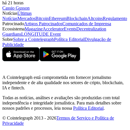
há 21 horas
Cassio Gusson
Notícias
Últimas
Notícias
Mercados
Bitcoin
Ethereum
Blockchain
Altcoins
Regulamento
Patrocinado
Artigos Patrocinados
Comunicados de Imprensa
Ecossistema
Magazine
Accelerator
Events
Decentralization
Guardians
LONGITUDE Event
Sobre
Sobre a Cointelegraph
Política Editorial
Divulgação de
Publicidade
A Cointelegraph está comprometida em fornecer jornalismo
independente e de alta qualidade nos setores de cripto, blockchain,
IA e fintech.
Todas as notícias, análises e avaliações são produzidas com total
independência e integridade jornalística. Para mais detalhes sobre
nossos padrões e processos, leia nossa
Política Editorial
.
© Cointelegraph 2013 - 2026
Termos de Serviço e Política de
Privacidade