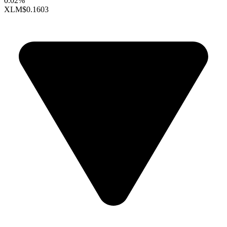
0.02%
XLM
$0.1603