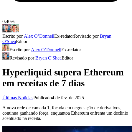
0.40%
Escrito por
Alex O’Donnell
Ex-redator
Revisado por
Bryan
O'Shea
Editor
Escrito por
Alex O’Donnell
Ex-redator
Revisado por
Bryan O'Shea
Editor
Hyperliquid supera Ethereum
em receitas de 7 dias
Últimas Notícias
Publicado
4 de fev. de 2025
A nova rede de camada 1, focada em negociação de derivativos,
continua ganhando força, enquantoa Ethereum enfrenta um declínio
acentuado na receita.