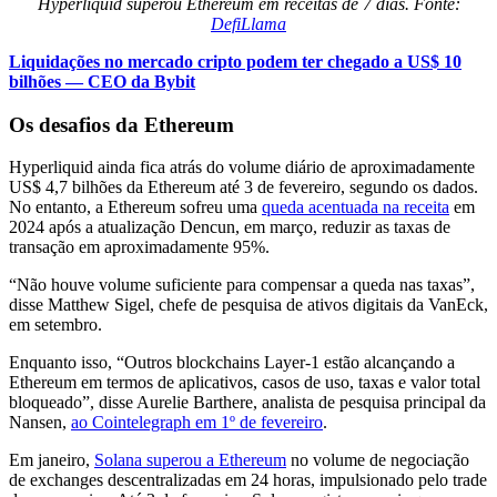
Hyperliquid superou Ethereum em receitas de 7 dias. Fonte:
DefiLlama
Liquidações no mercado cripto podem ter chegado a US$ 10
bilhões — CEO da Bybit
Os desafios da Ethereum
Hyperliquid ainda fica atrás do volume diário de aproximadamente
US$ 4,7 bilhões da Ethereum até 3 de fevereiro, segundo os dados.
No entanto, a Ethereum sofreu uma
queda acentuada na receita
em
2024 após a atualização Dencun, em março, reduzir as taxas de
transação em aproximadamente 95%.
“Não houve volume suficiente para compensar a queda nas taxas”,
disse Matthew Sigel, chefe de pesquisa de ativos digitais da VanEck,
em setembro.
Enquanto isso, “Outros blockchains Layer-1 estão alcançando a
Ethereum em termos de aplicativos, casos de uso, taxas e valor total
bloqueado”, disse Aurelie Barthere, analista de pesquisa principal da
Nansen,
ao Cointelegraph em 1º de fevereiro
.
Em janeiro,
Solana superou a Ethereum
no volume de negociação
de exchanges descentralizadas em 24 horas, impulsionado pelo trade