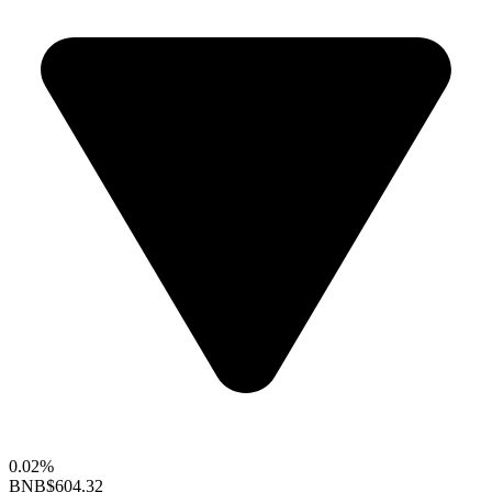
0.02%
BNB
$604.32