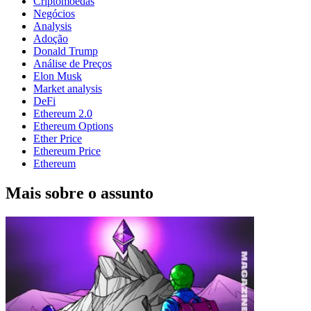
Criptomoedas
Negócios
Analysis
Adoção
Donald Trump
Análise de Preços
Elon Musk
Market analysis
DeFi
Ethereum 2.0
Ethereum Options
Ether Price
Ethereum Price
Ethereum
Mais sobre o assunto