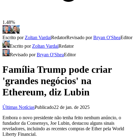
1.48%
Escrito por
Zoltan Vardai
Redator
Revisado por
Bryan O'Shea
Editor
Escrito por
Zoltan Vardai
Redator
Revisado por
Bryan O'Shea
Editor
Família Trump pode criar
'grandes negócios' na
Ethereum, diz Lubin
Últimas Notícias
Publicado
22 de jan. de 2025
Embora o novo presidente não tenha feito nenhum anúncio, o
fundador da Consensys, Joe Lubin, destacou alguns sinais
reveladores, incluindo as recentes compras de Ether pela World
Liberty Financial.