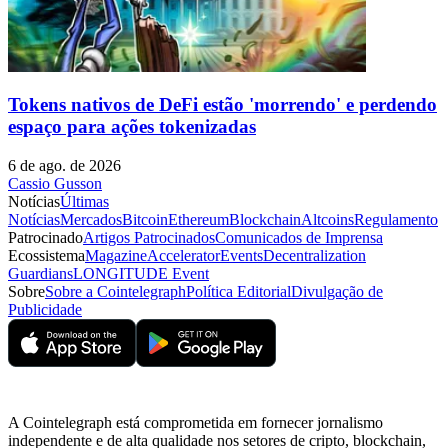
Tokens nativos de DeFi estão 'morrendo' e perdendo
espaço para ações tokenizadas
6 de ago. de 2026
Cassio Gusson
Notícias
Últimas
Notícias
Mercados
Bitcoin
Ethereum
Blockchain
Altcoins
Regulamento
Patrocinado
Artigos Patrocinados
Comunicados de Imprensa
Ecossistema
Magazine
Accelerator
Events
Decentralization
Guardians
LONGITUDE Event
Sobre
Sobre a Cointelegraph
Política Editorial
Divulgação de
Publicidade
A Cointelegraph está comprometida em fornecer jornalismo
independente e de alta qualidade nos setores de cripto, blockchain,