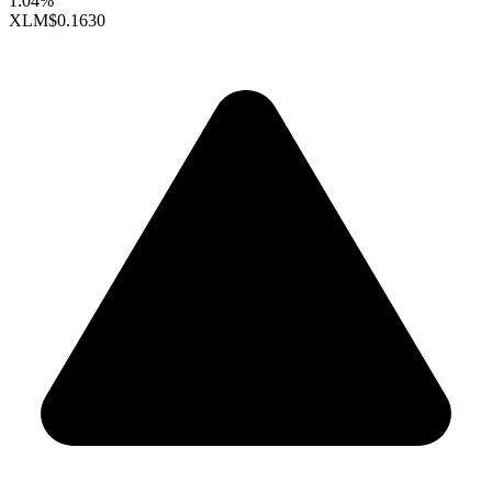
1.04%
XLM
$0.1630