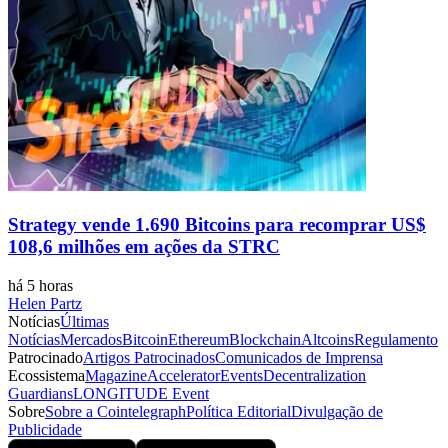
Strategy vende 1.690 Bitcoins para recomprar US$
108,6 milhões em ações da STRC
há 5 horas
Helen Partz
Notícias
Últimas
Notícias
Mercados
Bitcoin
Ethereum
Blockchain
Altcoins
Regulamento
Patrocinado
Artigos Patrocinados
Comunicados de Imprensa
Ecossistema
Magazine
Accelerator
Events
Decentralization
Guardians
LONGITUDE Event
Sobre
Sobre a Cointelegraph
Política Editorial
Divulgação de
Publicidade