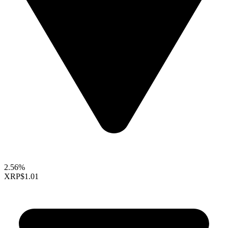
2.56%
XRP
$1.01