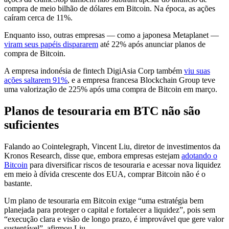
compra de meio bilhão de dólares em Bitcoin. Na época, as ações
caíram cerca de 11%.
Enquanto isso, outras empresas — como a japonesa Metaplanet —
viram seus papéis dispararem
até 22% após anunciar planos de
compra de Bitcoin.
A empresa indonésia de fintech DigiAsia Corp também
viu suas
ações saltarem 91%
, e a empresa francesa Blockchain Group teve
uma valorização de 225% após uma compra de Bitcoin em março.
Planos de tesouraria em BTC não são
suficientes
Falando ao Cointelegraph, Vincent Liu, diretor de investimentos da
Kronos Research, disse que, embora empresas estejam
adotando o
Bitcoin
para diversificar riscos de tesouraria e acessar nova liquidez
em meio à dívida crescente dos EUA, comprar Bitcoin não é o
bastante.
Um plano de tesouraria em Bitcoin exige “uma estratégia bem
planejada para proteger o capital e fortalecer a liquidez”, pois sem
“execução clara e visão de longo prazo, é improvável que gere valor
sustentável”, afirmou Liu.