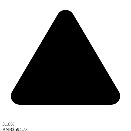
3.18%
BNB
$594.73