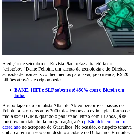
A edição de setembro da Revista Piauí refaz a trajetória do
“criptoboy” Dante Felipini, um talento da tecnologia e do Direito,
acusado de usar seus conhecimentos para lavar, pelo menos, R$ 20
bilhões através de criptomoedas.
BAKE, HIFI e SLF sobem até 450% com o Bitcoin em
linha
A reportagem do jornalista Allan de Abreu percorre os passos de
Felipini a partir dos anos 2000, dos tempos da extinta plataforma de
mídia social Orkut, quando o paulistano, então com 13 anos, já se
mostrava um talento da programação, até a
prisão dele em janeiro
desse ano
no aeroporto de Guarulhos. Na ocasião, o suspeito tentava
embarcar em um voo com destino à cidade de Dubai, nos Emirados