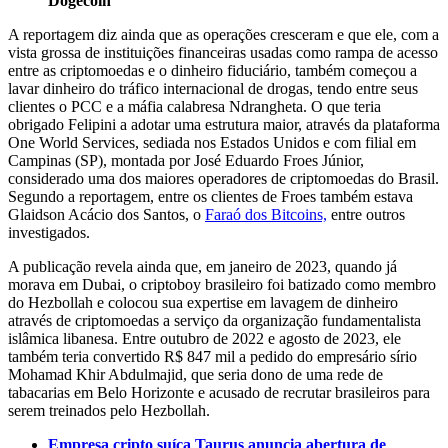
Dogecoin
A reportagem diz ainda que as operações cresceram e que ele, com a
vista grossa de instituições financeiras usadas como rampa de acesso
entre as criptomoedas e o dinheiro fiduciário, também começou a
lavar dinheiro do tráfico internacional de drogas, tendo entre seus
clientes o PCC e a máfia calabresa Ndrangheta. O que teria
obrigado Felipini a adotar uma estrutura maior, através da plataforma
One World Services, sediada nos Estados Unidos e com filial em
Campinas (SP), montada por José Eduardo Froes Júnior,
considerado uma dos maiores operadores de criptomoedas do Brasil.
Segundo a reportagem, entre os clientes de Froes também estava
Glaidson Acácio dos Santos, o
Faraó dos Bitcoins,
entre outros
investigados.
A publicação revela ainda que, em janeiro de 2023, quando já
morava em Dubai, o criptoboy brasileiro foi batizado como membro
do Hezbollah e colocou sua expertise em lavagem de dinheiro
através de criptomoedas a serviço da organização fundamentalista
islâmica libanesa. Entre outubro de 2022 e agosto de 2023, ele
também teria convertido R$ 847 mil a pedido do empresário sírio
Mohamad Khir Abdulmajid, que seria dono de uma rede de
tabacarias em Belo Horizonte e acusado de recrutar brasileiros para
serem treinados pelo Hezbollah.
Empresa cripto suíça Taurus anuncia abertura de