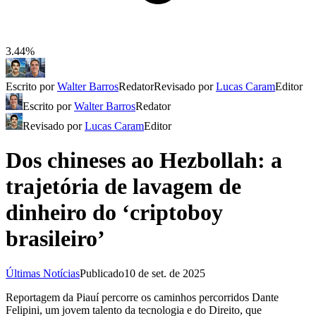
3.44%
Escrito por
Walter Barros
Redator
Revisado por
Lucas Caram
Editor
Escrito por
Walter Barros
Redator
Revisado por
Lucas Caram
Editor
Dos chineses ao Hezbollah: a
trajetória de lavagem de
dinheiro do ‘criptoboy
brasileiro’
Últimas Notícias
Publicado
10 de set. de 2025
Reportagem da Piauí percorre os caminhos percorridos Dante
Felipini, um jovem talento da tecnologia e do Direito, que