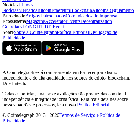
Notícias
Últimas
Notícias
Mercados
Bitcoin
Ethereum
Blockchain
Altcoins
Regulamento
Patrocinado
Artigos Patrocinados
Comunicados de Imprensa
Ecossistema
Magazine
Accelerator
Events
Decentralization
Guardians
LONGITUDE Event
Sobre
Sobre a Cointelegraph
Política Editorial
Divulgação de
Publicidade
A Cointelegraph está comprometida em fornecer jornalismo
independente e de alta qualidade nos setores de cripto, blockchain,
IA e fintech.
Todas as notícias, análises e avaliações são produzidas com total
independência e integridade jornalística. Para mais detalhes sobre
nossos padrões e processos, leia nossa
Política Editorial
.
© Cointelegraph 2013 - 2026
Termos de Serviço e Política de
Privacidade