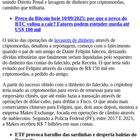
unindo Direito Penal e lavagem de dinheiro por criptomoedas,
caminho que trilharia.
Preço do Bitcoin hoje 10/09/2025: por que o preço do
BTC voltou a cair? Fatores podem estender queda até
US$ 100 mil
O início das operações de
lavagem de dinheiro
através de
criptomoedas, detalhou a reportagem, começo com o falecimento
quando o pai de um amigo de Dante Felipini faleceu, deixando
dívidas tributárias que fatalmente seriam liquidadas pelo sequestro
do dinheiro das contas do falecido, pela Receita. O que teria sido
evitado por Felipini através da compra de R$ 150 mil em
criptomoedas, a pedido do amigo.
A partir do sucesso obtido com o dinheiro do falecido, o criptoboy
teria usado as criptomoedas para envio de remessas para um
empresário chinês, que até então fazia a transação através de
operações de dólar-cabo, para driblar o Fisco. O que atraiu mais
comerciantes chineses para Felipini, que, dois anos depois, montou a
empresa Makes Exchange, focada em operações de câmbio através
de stablecoins. Segundo a Polícia Federal (PF), entre 2017 E 2021,
a Makes recebeu R$ 7 bilhões em suas contas.
ETF provoca barulho das sardinhas e desperta baleias do