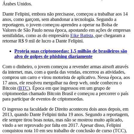
Árabes Unidos.
Dante Felipini, embora não precisasse, começou a trabalhar aos 14
anos, como garçom, sem abandonar a tecnologia. Segundo a
reportagem, o jovem começou aprendeu a operar na Bolsa de
Valores de São Paulo nessa época, apostando em ações de empresas
semifalidas, como as do empresário
Eike Batista,
que chegaram a
retornar R$ 9 mil de lucro a Dante Felipini.
Proteja suas criptomoedas: 1,5 milhão de brasileiros são
alvo de golpes de phishing diariamente
Com o dinheiro, o jovem começou a revender armas airsoft através
da internet, mas, com a queda das vendas, encerrou as atividades,
comprou um carro e virou motorista de aplicativo. Nessa época, aos
17 anos, ele resolveu mergulhar na deep web, onde conheceu o
Bitcoin (
BTC
). Época em que ingressou em um grupo de
criptomoedas chamado Bitcoin Brasil e começou a percorrer o país
para participar de eventos de criptomoedas.
O ingresso na faculdade de Direito aconteceu dois anos depois, em
2013, quando Dante Felipini tinha 19 anos. Segundo a reportagem,
ele sempre tirou boas notas, mas não se mostrou muito aplicado,
vindo a ser reprovado por falta em 2017. Apesar disso, Felipini
conquistou nota 10 em seu trabalho de conclusão de curso (TCC),