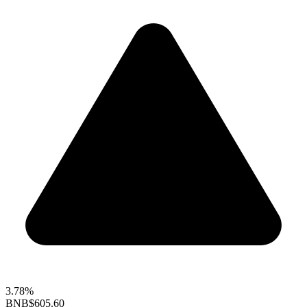
3.78%
BNB
$605.60