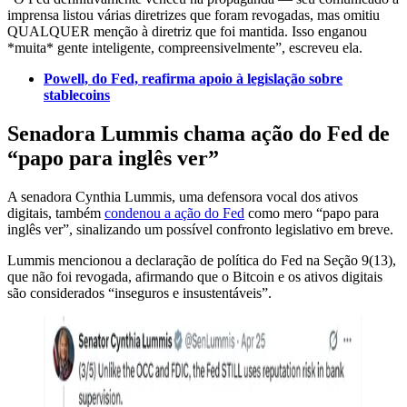
imprensa listou várias diretrizes que foram revogadas, mas omitiu
QUALQUER menção à diretriz que foi mantida. Isso enganou
*muita* gente inteligente, compreensivelmente”, escreveu ela.
Powell, do Fed, reafirma apoio à legislação sobre
stablecoins
Senadora Lummis chama ação do Fed de
“papo para inglês ver”
A senadora Cynthia Lummis, uma defensora vocal dos ativos
digitais, também
condenou a ação do Fed
como mero “papo para
inglês ver”, sinalizando um possível confronto legislativo em breve.
Lummis mencionou a declaração de política do Fed na Seção 9(13),
que não foi revogada, afirmando que o Bitcoin e os ativos digitais
são considerados “inseguros e insustentáveis”.