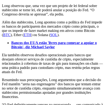
Long observou que, uma vez que um projeto de lei federal sobre
stablecoins se torne lei, ele poderá anular a posição do Fed. “O
Congresso deveria se apressar”, ela pediu.
Além das stablecoins, Long apontou como a política do Fed impede
os bancos de participarem dos mercados cripto como principais, o
que os impede de fazer market making em ativos como Bitcoin
(
BTC
), Ether (
ETH
) ou Solana (
SOL
).
Bancos dos EUA estão 'livres para começar a apoiar o
Bitcoin', diz Michael Saylor
Ela também observou desafios operacionais para bancos que
desejam oferecer serviços de custódia de cripto, especialmente
relacionados à cobertura de taxas de gás para transações on-chain —
uma prática padrão para custodians cripto, mas restrita pelas regras
atuais do Fed.
Resumindo suas preocupações, Long argumentou que a decisão do
Fed mantém “areia nas engrenagens” dos bancos que tentam entrar
no setor de custódia cripto, enquanto simultaneamente avança com
stablecoins permissionadas apoiadas por grandes instituições
financeiras.
“O Fed definitivamente venceu na propaganda — seu comunicado à