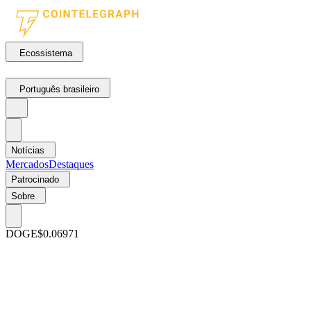
Ecossistema
Português brasileiro
Notícias
Mercados
Destaques
Patrocinado
Sobre
DOGE
$0.06971