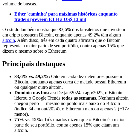
volume de buscas.
Ether 'caminha' para máximas históricas enquanto
traders preveem ETH a US$ 13 mil
O estudo também mostra que 83,6% dos brasileiros que investem
em cripto possuem Bitcoin, enquanto apenas 49,2% têm algum
altcoin
. Além disso, três em cada quatro afirmam que o Bitcoin
representa a maior parte de seu portfólio, contra apenas 15% que
dizem o mesmo sobre o Ethereum.
Principais destaques
83,6% vs. 49,2%:
Oito em cada dez detentores possuem
Bitcoin, enquanto apenas cerca de metade possui Ethereum
ou qualquer outro altcoin.
Domínio nas buscas:
De jan/2024 a ago/2025, o Bitcoin
liderou o Google Trends
todas as semanas
. Nenhum altcoin
chegou perto — mesmo no ponto mais baixo do Bitcoin
(índice 34 em out/2024), o Ethereum marcou apenas 2 (~17×
menor).
75% vs. 15%:
Três quartos dizem que o Bitcoin é a maior
parte de seu portfólio, contra apenas 15% que citam um
altcoin.