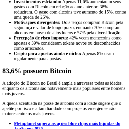
Investimentos esfriando:
Apenas 11,6% aumentaram seus
gastos com Bitcoin em relação ao ano anterior; 38%
reduziram. O gasto com altcoins teve aumento de 15%, contra
uma queda de 25%.
Motivações divergentes:
Dois terços compram Bitcoin pela
segurança e valor de longo prazo, enquanto 70% compram
altcoins em busca de altos lucros e 57% pela diversificação.
Percepção de risco importa:
42% veem memecoins como
apostas e 39% consideram tokens novos ou desconhecidos
como arriscados.
Cripto para apostas ainda é nicho:
Apenas 8% usam
regularmente para apostas.
83,6% possuem Bitcoin
A adoção do Bitcoin no Brasil é ampla e atravessa todas as idades,
enquanto os altcoins são notavelmente mais populares entre homens
mais jovens.
A queda acentuada na posse de altcoins com a idade sugere que o
apetite por risco e a familiaridade com projetos emergentes são
maiores entre os mais jovens.
Metaplanet supera as ações blue chips mais líquidas do
Japão em 2025