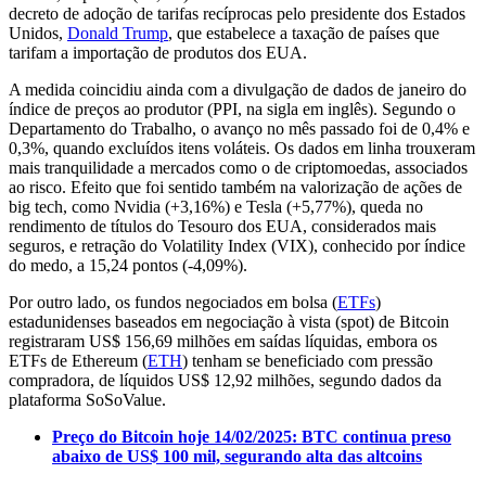
decreto de adoção de tarifas recíprocas pelo presidente dos Estados
Unidos,
Donald Trump
, que estabelece a taxação de países que
tarifam a importação de produtos dos EUA.
A medida coincidiu ainda com a divulgação de dados de janeiro do
índice de preços ao produtor (PPI, na sigla em inglês). Segundo o
Departamento do Trabalho, o avanço no mês passado foi de 0,4% e
0,3%, quando excluídos itens voláteis. Os dados em linha trouxeram
mais tranquilidade a mercados como o de criptomoedas, associados
ao risco. Efeito que foi sentido também na valorização de ações de
big tech, como Nvidia (+3,16%) e Tesla (+5,77%), queda no
rendimento de títulos do Tesouro dos EUA, considerados mais
seguros, e retração do Volatility Index (VIX), conhecido por índice
do medo, a 15,24 pontos (-4,09%).
Por outro lado, os fundos negociados em bolsa (
ETFs
)
estadunidenses baseados em negociação à vista (spot) de Bitcoin
registraram US$ 156,69 milhões em saídas líquidas, embora os
ETFs de Ethereum (
ETH
) tenham se beneficiado com pressão
compradora, de líquidos US$ 12,92 milhões, segundo dados da
plataforma SoSoValue.
Preço do Bitcoin hoje 14/02/2025: BTC continua preso
abaixo de US$ 100 mil, segurando alta das altcoins