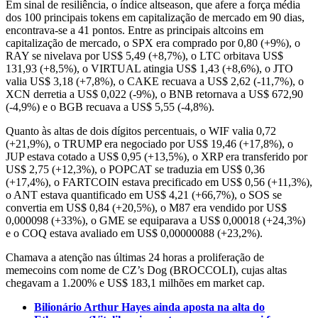
Em sinal de resiliência, o índice altseason, que afere a força média
dos 100 principais tokens em capitalização de mercado em 90 dias,
encontrava-se a 41 pontos. Entre as principais altcoins em
capitalização de mercado, o SPX era comprado por 0,80 (+9%), o
RAY se nivelava por US$ 5,49 (+8,7%), o LTC orbitava US$
131,93 (+8,5%), o VIRTUAL atingia US$ 1,43 (+8,6%), o JTO
valia US$ 3,18 (+7,8%), o CAKE recuava a US$ 2,62 (-11,7%), o
XCN derretia a US$ 0,022 (-9%), o BNB retornava a US$ 672,90
(-4,9%) e o BGB recuava a US$ 5,55 (-4,8%).
Quanto às altas de dois dígitos percentuais, o WIF valia 0,72
(+21,9%), o TRUMP era negociado por US$ 19,46 (+17,8%), o
JUP estava cotado a US$ 0,95 (+13,5%), o XRP era transferido por
US$ 2,75 (+12,3%), o POPCAT se traduzia em US$ 0,36
(+17,4%), o FARTCOIN estava precificado em US$ 0,56 (+11,3%),
o ANT estava quantificado em US$ 4,21 (+66,7%), o SOS se
convertia em US$ 0,84 (+20,5%), o M87 era vendido por US$
0,000098 (+33%), o GME se equiparava a US$ 0,00018 (+24,3%)
e o COQ estava avaliado em US$ 0,00000088 (+23,2%).
Chamava a atenção nas últimas 24 horas a proliferação de
memecoins com nome de CZ’s Dog (BROCCOLI), cujas altas
chegavam a 1.200% e US$ 183,1 milhões em market cap.
Bilionário Arthur Hayes ainda aposta na alta do