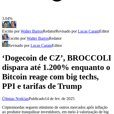
3.04%
Escrito por
Walter Barros
Redator
Revisado por
Lucas Caram
Editor
Escrito por
Walter Barros
Redator
Revisado por
Lucas Caram
Editor
‘Dogecoin de CZ’, BROCCOLI
dispara até 1.200% enquanto o
Bitcoin reage com big techs,
PPI e tarifas de Trump
Últimas Notícias
Publicado
14 de fev. de 2025
Criptomoedas seguem otimismo de outros mercados após inflação
ao produtor tranquilizar investidores, em meio à valorização de big