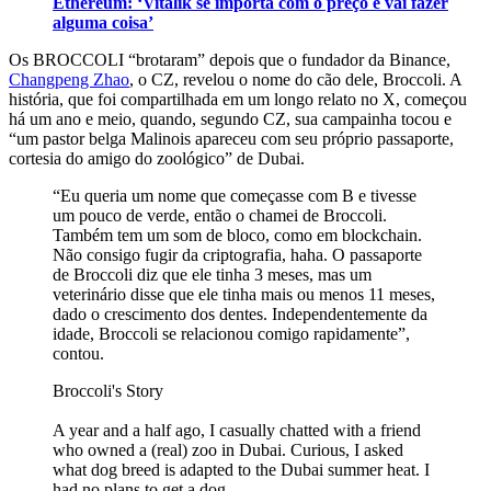
Ethereum: ‘Vitalik se importa com o preço e vai fazer
alguma coisa’
Os BROCCOLI “brotaram” depois que o fundador da Binance,
Changpeng Zhao
, o CZ, revelou o nome do cão dele, Broccoli. A
história, que foi compartilhada em um longo relato no X, começou
há um ano e meio, quando, segundo CZ, sua campainha tocou e
“um pastor belga Malinois apareceu com seu próprio passaporte,
cortesia do amigo do zoológico” de Dubai.
“Eu queria um nome que começasse com B e tivesse
um pouco de verde, então o chamei de Broccoli.
Também tem um som de bloco, como em blockchain.
Não consigo fugir da criptografia, haha. O passaporte
de Broccoli diz que ele tinha 3 meses, mas um
veterinário disse que ele tinha mais ou menos 11 meses,
dado o crescimento dos dentes. Independentemente da
idade, Broccoli se relacionou comigo rapidamente”,
contou.
Broccoli's Story
A year and a half ago, I casually chatted with a friend
who owned a (real) zoo in Dubai. Curious, I asked
what dog breed is adapted to the Dubai summer heat. I
had no plans to get a dog.