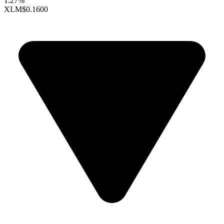
1.27%
XLM
$0.1600