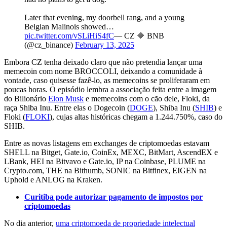
Later that evening, my doorbell rang, and a young
Belgian Malinois showed…
pic.twitter.com/vSLiHiS4fC
— CZ 🔶 BNB
(@cz_binance)
February 13, 2025
Embora CZ tenha deixado claro que não pretendia lançar uma
memecoin com nome BROCCOLI, deixando a comunidade à
vontade, caso quisesse fazê-lo, as memecoins se proliferaram em
poucas horas. O episódio lembra a associação feita entre a imagem
do Bilionário
Elon Musk
e memecoins com o cão dele, Floki, da
raça Shiba Inu. Entre elas o Dogecoin (
DOGE
), Shiba Inu (
SHIB
) e
Floki (
FLOKI
), cujas altas históricas chegam a 1.244.750%, caso do
SHIB.
Entre as novas listagens em exchanges de criptomoedas estavam
SHELL na Bitget, Gate.io, CoinEx, MEXC, BitMart, AscendEX e
LBank, HEI na Bitvavo e Gate.io, IP na Coinbase, PLUME na
Crypto.com, THE na Bithumb, SONIC na Bitfinex, EIGEN na
Uphold e ANLOG na Kraken.
Curitiba pode autorizar pagamento de impostos por
criptomoedas
No dia anterior,
uma criptomoeda de propriedade intelectual