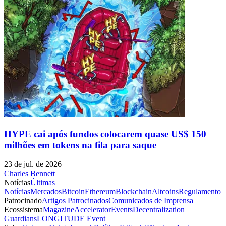
HYPE cai após fundos colocarem quase US$ 150
milhões em tokens na fila para saque
23 de jul. de 2026
Charles Bennett
Notícias
Últimas
Notícias
Mercados
Bitcoin
Ethereum
Blockchain
Altcoins
Regulamento
Patrocinado
Artigos Patrocinados
Comunicados de Imprensa
Ecossistema
Magazine
Accelerator
Events
Decentralization
Guardians
LONGITUDE Event