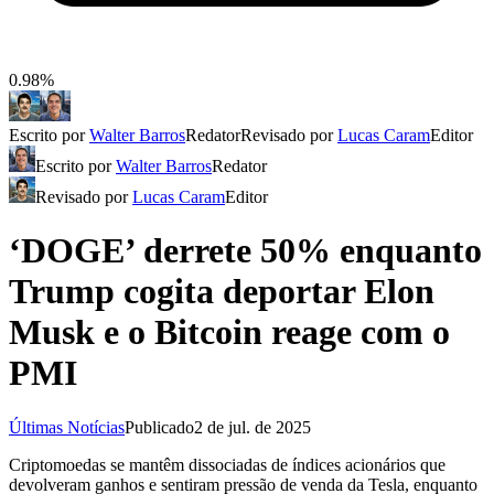
0.98%
Escrito por
Walter Barros
Redator
Revisado por
Lucas Caram
Editor
Escrito por
Walter Barros
Redator
Revisado por
Lucas Caram
Editor
‘DOGE’ derrete 50% enquanto
Trump cogita deportar Elon
Musk e o Bitcoin reage com o
PMI
Últimas Notícias
Publicado
2 de jul. de 2025
Criptomoedas se mantêm dissociadas de índices acionários que
devolveram ganhos e sentiram pressão de venda da Tesla, enquanto