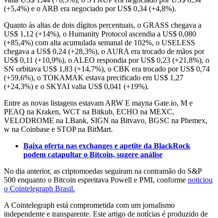
(+5,4%) e o ARB era negociado por US$ 0,34 (+4,8%).
Quanto às altas de dois dígitos percentuais, o GRASS chegava a
US$ 1,12 (+14%), o Humanity Protocol ascendia a US$ 0,080
(+85,4%) com alta acumulada semanal de 102%, o USELESS
chegava a US$ 0,24 (+28,3%), o AURA era trocado de mãos por
US$ 0,11 (+10,9%), o ALEO respondia por US$ 0,23 (+21,8%), o
SN orbitava US$ 1,83 (+14,7%), o CBK era trocado por US$ 0,74
(+59,6%), o TOKAMAK estava precificado em US$ 1,27
(+24,3%) e o SKYAI valia US$ 0,041 (+19%).
Entre as novas listagens estavam ARW E mayna Gate.io, M e
PEAQ na Kraken, WCT na Bitkub, ECHO na MEXC,
VELODROME na LBank, SIGN na Bitvavo, BGSC na Phemex,
w na Coinbase e STOP na BitMart.
Baixa oferta nas exchanges e apetite da BlackRock
podem catapultar o Bitcoin, sugere análise
No dia anterior, as criptomoedas seguiram na contramão do S&P
500 enquanto o Bitcoin espreitava Powell e PMI, conforme
noticiou
o Cointelegraph Brasil.
A Cointelegraph está comprometida com um jornalismo
independente e transparente. Este artigo de notícias é produzido de