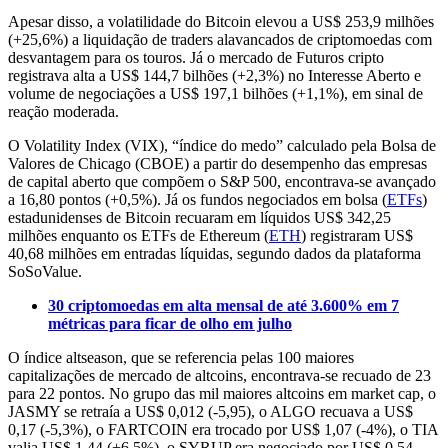
Apesar disso, a volatilidade do Bitcoin elevou a US$ 253,9 milhões
(+25,6%) a liquidação de traders alavancados de criptomoedas com
desvantagem para os touros. Já o mercado de Futuros cripto
registrava alta a US$ 144,7 bilhões (+2,3%) no Interesse Aberto e
volume de negociações a US$ 197,1 bilhões (+1,1%), em sinal de
reação moderada.
O Volatility Index (VIX), “índice do medo” calculado pela Bolsa de
Valores de Chicago (CBOE) a partir do desempenho das empresas
de capital aberto que compõem o S&P 500, encontrava-se avançado
a 16,80 pontos (+0,5%). Já os fundos negociados em bolsa (
ETFs
)
estadunidenses de Bitcoin recuaram em líquidos US$ 342,25
milhões enquanto os ETFs de Ethereum (
ETH
) registraram US$
40,68 milhões em entradas líquidas, segundo dados da plataforma
SoSoValue.
30 criptomoedas em alta mensal de até 3.600% em 7
métricas para ficar de olho em julho
O índice altseason, que se referencia pelas 100 maiores
capitalizações de mercado de altcoins, encontrava-se recuado de 23
para 22 pontos. No grupo das mil maiores altcoins em market cap, o
JASMY se retraía a US$ 0,012 (-5,95), o ALGO recuava a US$
0,17 (-5,3%), o FARTCOIN era trocado por US$ 1,07 (-4%), o TIA
valia US$ 1,44 (+6,5%), o SYRUP era negociado por US$ 0,54