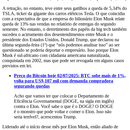
A retração, no entanto, teve entre seus gatilhos a queda de 5,34% do
TSLA, ticker da gigante dos carros elétricos Tesla. O que coincidia
com a expectativa de que a empresa do bilionário Elon Musk relate
queda de 13% nas vendas no relatório de entregas do segundo
semestre. No entanto, o derretimento dos papéis da big tech também
sucedeu o acirramento dos desentendimentos entre Musk e o
presidente dos Estados Unidos, Donald Trump, que declarou na
última segunda-feira (1º) que “nós podemos analisar isso” ao ser
questionado se poderia deportar o empresário. Isso porque Elon
Musk é sul-africano com cidadania americana naturalizada,
conquistada em 2002, mas que pode ser revogada em alguns casos
previstos em lei.
Preço do Bitcoin hoje 02/07/2025: BTC sobe mais de 1%,
volta para US$ 107 mil com demanda compradora
segurando quedas
Acho que vamos ter que colocar o Departamento de
Eficiência Governamental (DOGE, na sigla em inglês)
contra o Elon. Você sabe o que é o DOGE? O DOGE
é o monstro que pode voltar e comer o Elon. Isso não
seria terrível?, acrescentou Trump.
Liderado até o início desse mês por Elon Musk, então aliado de