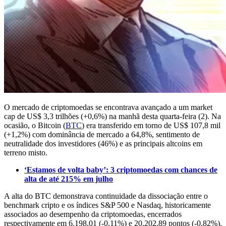
O mercado de criptomoedas se encontrava avançado a um market
cap de US$ 3,3 trilhões (+0,6%) na manhã desta quarta-feira (2). Na
ocasião, o Bitcoin (
BTC
) era transferido em torno de US$ 107,8 mil
(+1,2%) com dominância de mercado a 64,8%, sentimento de
neutralidade dos investidores (46%) e as principais altcoins em
terreno misto.
‘Estamos de volta baby’: 3 criptomoedas com chances de
alta de até 215% em julho
A alta do BTC demonstrava continuidade da dissociação entre o
benchmark cripto e os índices S&P 500 e Nasdaq, historicamente
associados ao desempenho da criptomoedas, encerrados
respectivamente em 6.198,01 (-0,11%) e 20.202,89 pontos (-0,82%).