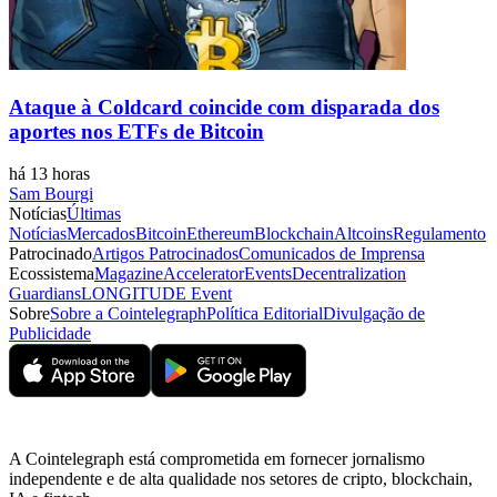
Ataque à Coldcard coincide com disparada dos
aportes nos ETFs de Bitcoin
há 13 horas
Sam Bourgi
Notícias
Últimas
Notícias
Mercados
Bitcoin
Ethereum
Blockchain
Altcoins
Regulamento
Patrocinado
Artigos Patrocinados
Comunicados de Imprensa
Ecossistema
Magazine
Accelerator
Events
Decentralization
Guardians
LONGITUDE Event
Sobre
Sobre a Cointelegraph
Política Editorial
Divulgação de
Publicidade
A Cointelegraph está comprometida em fornecer jornalismo
independente e de alta qualidade nos setores de cripto, blockchain,