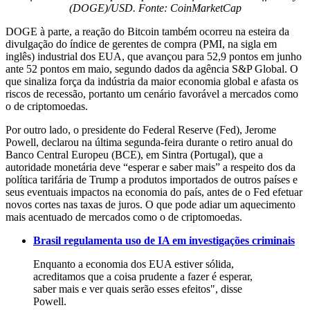
(DOGE)/USD. Fonte: CoinMarketCap
DOGE à parte, a reação do Bitcoin também ocorreu na esteira da
divulgação do índice de gerentes de compra (PMI, na sigla em
inglês) industrial dos EUA, que avançou para 52,9 pontos em junho
ante 52 pontos em maio, segundo dados da agência S&P Global. O
que sinaliza força da indústria da maior economia global e afasta os
riscos de recessão, portanto um cenário favorável a mercados como
o de criptomoedas.
Por outro lado, o presidente do Federal Reserve (Fed), Jerome
Powell, declarou na última segunda-feira durante o retiro anual do
Banco Central Europeu (BCE), em Sintra (Portugal), que a
autoridade monetária deve “esperar e saber mais” a respeito dos da
política tarifária de Trump a produtos importados de outros países e
seus eventuais impactos na economia do país, antes de o Fed efetuar
novos cortes nas taxas de juros. O que pode adiar um aquecimento
mais acentuado de mercados como o de criptomoedas.
Brasil regulamenta uso de IA em investigações criminais
Enquanto a economia dos EUA estiver sólida,
acreditamos que a coisa prudente a fazer é esperar,
saber mais e ver quais serão esses efeitos", disse
Powell.