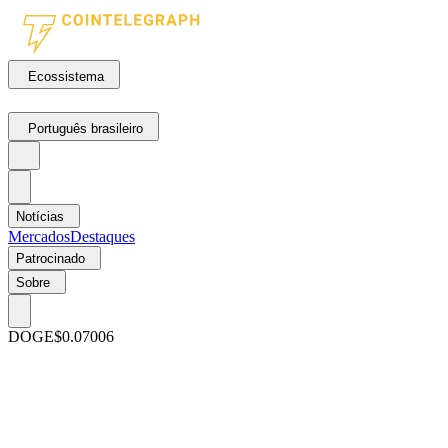
Ecossistema
Português brasileiro
Notícias
Mercados
Destaques
Patrocinado
Sobre
DOGE
$0.07006