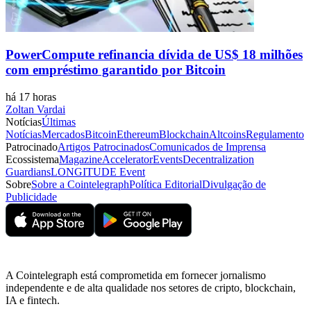
PowerCompute refinancia dívida de US$ 18 milhões
com empréstimo garantido por Bitcoin
há 17 horas
Zoltan Vardai
Notícias
Últimas
Notícias
Mercados
Bitcoin
Ethereum
Blockchain
Altcoins
Regulamento
Patrocinado
Artigos Patrocinados
Comunicados de Imprensa
Ecossistema
Magazine
Accelerator
Events
Decentralization
Guardians
LONGITUDE Event
Sobre
Sobre a Cointelegraph
Política Editorial
Divulgação de
Publicidade
A Cointelegraph está comprometida em fornecer jornalismo
independente e de alta qualidade nos setores de cripto, blockchain,
IA e fintech.