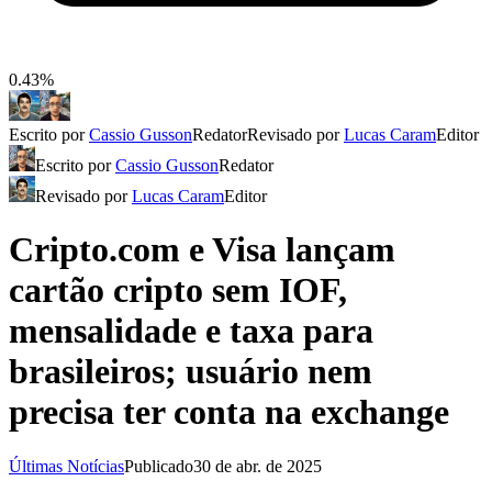
0.43%
Escrito por
Cassio Gusson
Redator
Revisado por
Lucas Caram
Editor
Escrito por
Cassio Gusson
Redator
Revisado por
Lucas Caram
Editor
Cripto.com e Visa lançam
cartão cripto sem IOF,
mensalidade e taxa para
brasileiros; usuário nem
precisa ter conta na exchange
Últimas Notícias
Publicado
30 de abr. de 2025