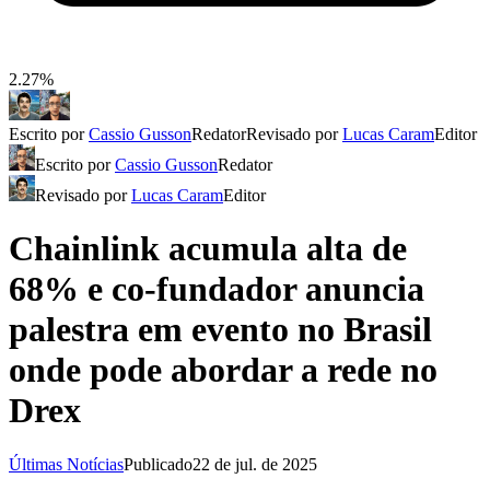
2.27%
Escrito por
Cassio Gusson
Redator
Revisado por
Lucas Caram
Editor
Escrito por
Cassio Gusson
Redator
Revisado por
Lucas Caram
Editor
Chainlink acumula alta de
68% e co-fundador anuncia
palestra em evento no Brasil
onde pode abordar a rede no
Drex
Últimas Notícias
Publicado
22 de jul. de 2025