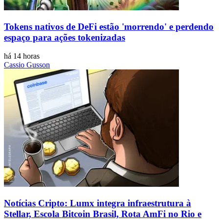
Tokens nativos de DeFi estão 'morrendo' e perdendo
espaço para ações tokenizadas
há 14 horas
Cassio Gusson
Notícias Cripto: Lumx integra infraestrutura à
Stellar, Escola Bitcoin Brasil, Rota AmFi no Rio e