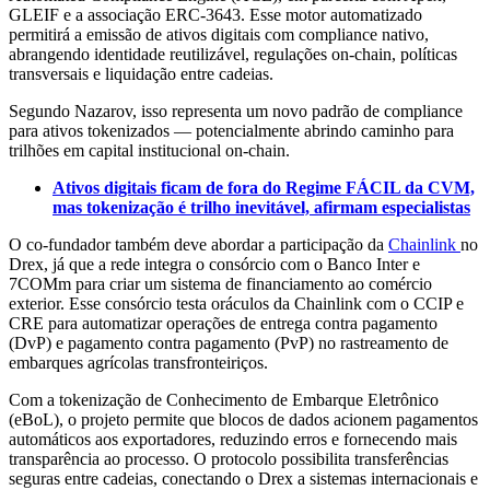
GLEIF e a associação ERC‑3643. Esse motor automatizado
permitirá a emissão de ativos digitais com compliance nativo,
abrangendo identidade reutilizável, regulações on‑chain, políticas
transversais e liquidação entre cadeias.
Segundo Nazarov, isso representa um novo padrão de compliance
para ativos tokenizados — potencialmente abrindo caminho para
trilhões em capital institucional on‑chain.
Ativos digitais ficam de fora do Regime FÁCIL da CVM,
mas tokenização é trilho inevitável, afirmam especialistas
O co-fundador também deve abordar a participação da
Chainlink
no
Drex, já que a rede integra o consórcio com o Banco Inter e
7COMm para criar um sistema de financiamento ao comércio
exterior. Esse consórcio testa oráculos da Chainlink com o CCIP e
CRE para automatizar operações de entrega contra pagamento
(DvP) e pagamento contra pagamento (PvP) no rastreamento de
embarques agrícolas transfronteiriços.
Com a tokenização de Conhecimento de Embarque Eletrônico
(eBoL), o projeto permite que blocos de dados acionem pagamentos
automáticos aos exportadores, reduzindo erros e fornecendo mais
transparência ao processo. O protocolo possibilita transferências
seguras entre cadeias, conectando o Drex a sistemas internacionais e