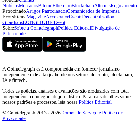
Notícias
Mercados
Bitcoin
Ethereum
Blockchain
Altcoins
Regulamento
Patrocinado
Artigos Patrocinados
Comunicados de Imprensa
Ecossistema
Magazine
Accelerator
Events
Decentralization
Guardians
LONGITUDE Event
Sobre
Sobre a Cointelegraph
Política Editorial
Divulgação de
Publicidade
A Cointelegraph está comprometida em fornecer jornalismo
independente e de alta qualidade nos setores de cripto, blockchain,
IA e fintech.
Todas as notícias, análises e avaliações são produzidas com total
independência e integridade jornalística. Para mais detalhes sobre
nossos padrões e processos, leia nossa
Política Editorial
.
© Cointelegraph 2013 - 2026
Termos de Serviço e Política de
Privacidade