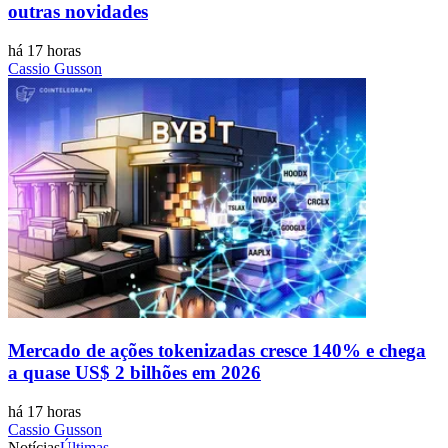
outras novidades
há 17 horas
Cassio Gusson
Mercado de ações tokenizadas cresce 140% e chega
a quase US$ 2 bilhões em 2026
há 17 horas
Cassio Gusson
Notícias
Últimas