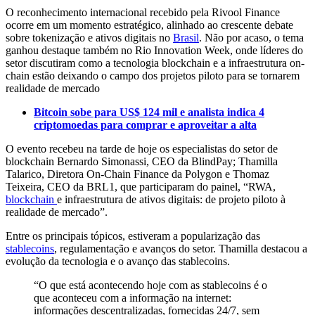
O reconhecimento internacional recebido pela Rivool Finance
ocorre em um momento estratégico, alinhado ao crescente debate
sobre tokenização e ativos digitais no
Brasil
. Não por acaso, o tema
ganhou destaque também no Rio Innovation Week, onde líderes do
setor discutiram como a tecnologia blockchain e a infraestrutura on-
chain estão deixando o campo dos projetos piloto para se tornarem
realidade de mercado
Bitcoin sobe para US$ 124 mil e analista indica 4
criptomoedas para comprar e aproveitar a alta
O evento recebeu na tarde de hoje os especialistas do setor de
blockchain Bernardo Simonassi, CEO da BlindPay; Thamilla
Talarico, Diretora On-Chain Finance da Polygon e Thomaz
Teixeira, CEO da BRL1, que participaram do painel, “RWA,
blockchain
e infraestrutura de ativos digitais: de projeto piloto à
realidade de mercado”.
Entre os principais tópicos, estiveram a popularização das
stablecoins
, regulamentação e avanços do setor. Thamilla destacou a
evolução da tecnologia e o avanço das stablecoins.
“O que está acontecendo hoje com as stablecoins é o
que aconteceu com a informação na internet:
informações descentralizadas, fornecidas 24/7, sem