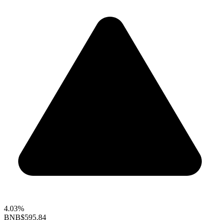
4.03%
BNB
$595.84