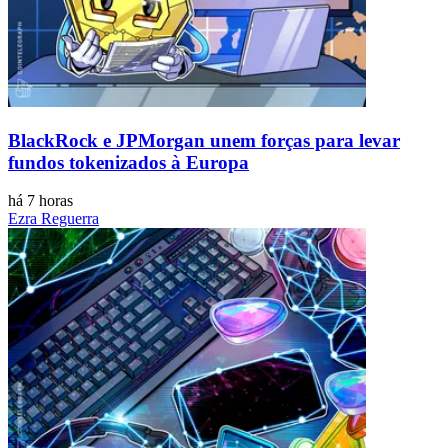
BlackRock e JPMorgan unem forças para levar
fundos tokenizados à Europa
há 7 horas
Ezra Reguerra