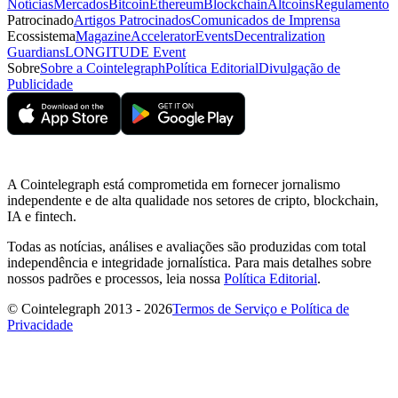
Notícias
Mercados
Bitcoin
Ethereum
Blockchain
Altcoins
Regulamento
Patrocinado
Artigos Patrocinados
Comunicados de Imprensa
Ecossistema
Magazine
Accelerator
Events
Decentralization
Guardians
LONGITUDE Event
Sobre
Sobre a Cointelegraph
Política Editorial
Divulgação de
Publicidade
A Cointelegraph está comprometida em fornecer jornalismo
independente e de alta qualidade nos setores de cripto, blockchain,
IA e fintech.
Todas as notícias, análises e avaliações são produzidas com total
independência e integridade jornalística. Para mais detalhes sobre
nossos padrões e processos, leia nossa
Política Editorial
.
© Cointelegraph 2013 - 2026
Termos de Serviço e Política de
Privacidade