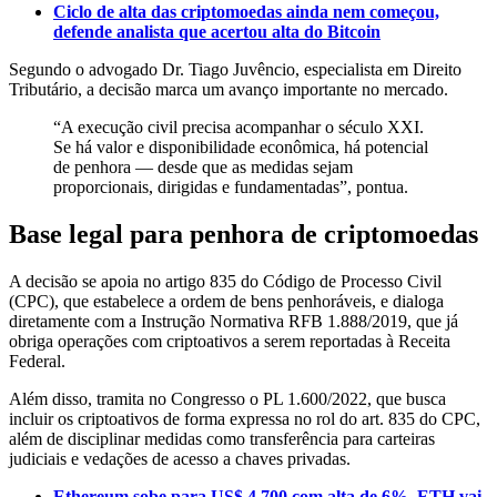
Ciclo de alta das criptomoedas ainda nem começou,
defende analista que acertou alta do Bitcoin
Segundo o advogado Dr. Tiago Juvêncio, especialista em Direito
Tributário, a decisão marca um avanço importante no mercado.
“A execução civil precisa acompanhar o século XXI.
Se há valor e disponibilidade econômica, há potencial
de penhora — desde que as medidas sejam
proporcionais, dirigidas e fundamentadas”, pontua.
Base legal para penhora de criptomoedas
A decisão se apoia no artigo 835 do Código de Processo Civil
(CPC), que estabelece a ordem de bens penhoráveis, e dialoga
diretamente com a Instrução Normativa RFB 1.888/2019, que já
obriga operações com criptoativos a serem reportadas à Receita
Federal.
Além disso, tramita no Congresso o PL 1.600/2022, que busca
incluir os criptoativos de forma expressa no rol do art. 835 do CPC,
além de disciplinar medidas como transferência para carteiras
judiciais e vedações de acesso a chaves privadas.
Ethereum sobe para US$ 4.700 com alta de 6%, ETH vai