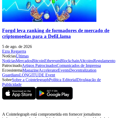
Forgd leva ranking de formadores de mercado de
criptomoedas para a DefiLlama
5 de ago. de 2026
Ezra Reguerra
Notícias
Últimas
Notícias
Mercados
Bitcoin
Ethereum
Blockchain
Altcoins
Regulamento
Patrocinado
Artigos Patrocinados
Comunicados de Imprensa
Ecossistema
Magazine
Accelerator
Events
Decentralization
Guardians
LONGITUDE Event
Sobre
Sobre a Cointelegraph
Política Editorial
Divulgação de
Publicidade
A Cointelegraph está comprometida em fornecer jornalismo