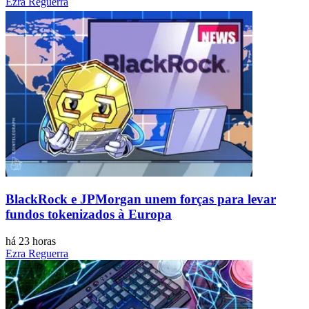
Ezra Reguerra
BlackRock e JPMorgan unem forças para levar
fundos tokenizados à Europa
há 23 horas
Ezra Reguerra