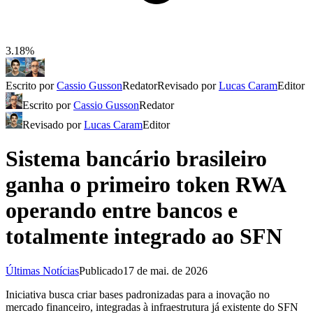
3.18%
Escrito por
Cassio Gusson
Redator
Revisado por
Lucas Caram
Editor
Escrito por
Cassio Gusson
Redator
Revisado por
Lucas Caram
Editor
Sistema bancário brasileiro
ganha o primeiro token RWA
operando entre bancos e
totalmente integrado ao SFN
Últimas Notícias
Publicado
17 de mai. de 2026
Iniciativa busca criar bases padronizadas para a inovação no
mercado financeiro, integradas à infraestrutura já existente do SFN