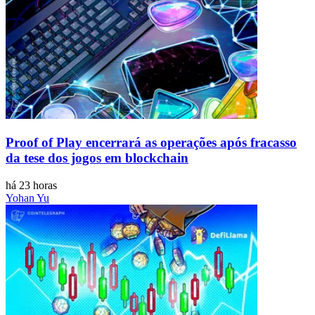
Proof of Play encerrará as operações após fracasso
da tese dos jogos em blockchain
há 23 horas
Yohan Yu