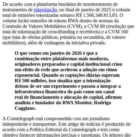
De acordo com a plataforma brasileira de monitoramento de
instrumentos de
tokenização
, no final de janeiro de 2025 o volume
total de emissões tokenizadas somava R$ 1.506.348.813,83. O
volume inclui emissões de tokens RWA dentro de normas da
Comissão de Valores Mobiliários (CVM), a CVM 88 (resolução que
trata de tokenização de crowdfunding e recebíveis) e a CVM 160
(que trata de ofertas públicas, primária ou secundária, de valores
mobiliários), além de cunhagens da iniciativa privada.
O que vemos em janeiro de 2026 é que a
combinação entre plataformas mais maduras,
originadores preparados e capital institucional criou
um efeito de rede que acelerou a adoção em ritmo
exponencial. Quando as captações diárias superam
R$ 500 milhões, isso sinaliza que a tokenização
deixou de ser um experimento e passou a integrar a
infraestrutura financeira do país como um canal
real de financiamento e alocação de capital, afirmou
analista e fundador do RWA Monitor, Rodrigo
Caggiano.
A Cointelegraph está comprometida com um jornalismo
independente e transparente. Este artigo de notícias é produzido de
acordo com a Política Editorial da Cointelegraph e tem como
objetivo fornecer informações precisas e oportunas. Os leitores são