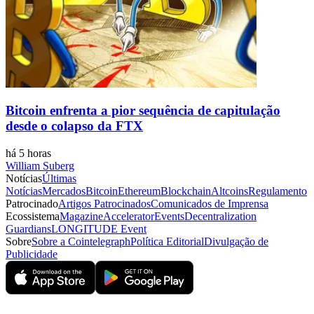
Bitcoin enfrenta a pior sequência de capitulação
desde o colapso da FTX
há 5 horas
William Suberg
Notícias
Últimas
Notícias
Mercados
Bitcoin
Ethereum
Blockchain
Altcoins
Regulamento
Patrocinado
Artigos Patrocinados
Comunicados de Imprensa
Ecossistema
Magazine
Accelerator
Events
Decentralization
Guardians
LONGITUDE Event
Sobre
Sobre a Cointelegraph
Política Editorial
Divulgação de
Publicidade