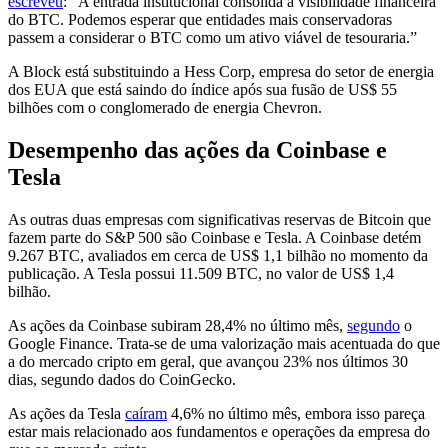
escreveu
: “A entrada institucional consolida a visibilidade financeira
do BTC. Podemos esperar que entidades mais conservadoras
passem a considerar o BTC como um ativo viável de tesouraria.”
A Block está substituindo a Hess Corp, empresa do setor de energia
dos EUA que está saindo do índice após sua fusão de US$ 55
bilhões com o conglomerado de energia Chevron.
Desempenho das ações da Coinbase e
Tesla
As outras duas empresas com significativas reservas de Bitcoin que
fazem parte do S&P 500 são Coinbase e Tesla. A Coinbase detém
9.267 BTC, avaliados em cerca de US$ 1,1 bilhão no momento da
publicação. A Tesla possui 11.509 BTC, no valor de US$ 1,4
bilhão.
As ações da Coinbase subiram 28,4% no último mês,
segundo
o
Google Finance. Trata-se de uma valorização mais acentuada do que
a do mercado cripto em geral, que avançou 23% nos últimos 30
dias, segundo dados do CoinGecko.
As ações da Tesla
caíram
4,6% no último mês, embora isso pareça
estar mais relacionado aos fundamentos e operações da empresa do