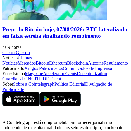
Preço do Bitcoin hoje, 07/08/2026: BTC lateralizado
em faixa estreita sinalizando rompimento
há 9 horas
Cassio Gusson
Notícias
Últimas
Notícias
Mercados
Bitcoin
Ethereum
Blockchain
Altcoins
Regulamento
Patrocinado
Artigos Patrocinados
Comunicados de Imprensa
Ecossistema
Magazine
Accelerator
Events
Decentralization
Guardians
LONGITUDE Event
Sobre
Sobre a Cointelegraph
Política Editorial
Divulgação de
Publicidade
A Cointelegraph está comprometida em fornecer jornalismo
independente e de alta qualidade nos setores de cripto, blockchain,