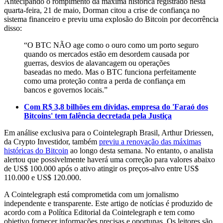
Antecipando o rompimento da máxima histórica registrado nesta
quarta-feira, 21 de maio, Dorman citou a crise de confiança no
sistema financeiro e previu uma explosão do Bitcoin por decorrência
disso:
“O BTC NÃO age como o ouro como um porto seguro
quando os mercados estão em desordem causada por
guerras, desvios de alavancagem ou operações
baseadas no medo. Mas o BTC funciona perfeitamente
como uma proteção contra a perda de confiança em
bancos e governos locais.”
Com R$ 3,8 bilhões em dívidas, empresa do 'Faraó dos
Bitcoins' tem falência decretada pela Justiça
Em análise exclusiva para o Cointelegraph Brasil, Arthur Driessen,
da Crypto Investidor, também
previu a renovação das máximas
históricas do Bitcoin
ao longo desta semana. No entanto, o analista
alertou que possivelmente haverá uma correção para valores abaixo
de US$ 100.000 após o ativo atingir os preços-alvo entre US$
110.000 e US$ 120.000.
A Cointelegraph está comprometida com um jornalismo
independente e transparente. Este artigo de notícias é produzido de
acordo com a Política Editorial da Cointelegraph e tem como
objetivo fornecer informações precisas e oportunas. Os leitores são