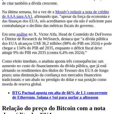
de citar também a dívida crescente.
Na última semana, foi a vez de a
Moody's reduzir a nota de crédito
de AAA para AA1
, afirmando que, “apesar da força da economia e
das finanças dos EUA, nós acreditamos que ela não é suficiente para
contrabalançar o declínio das métricas fiscais do governo.
Em uma
análise
no X, Victor Alfa, Head de Conteúdo do DeFiverso
e Diretor de Research da WeSearch, destaca que “a dívida pública
dos EUA alcançou US$ 36,2 trilhões (98% do PIB em 2024) e pode
chegar a 134% do PIB até 2035, enquanto o déficit fiscal deve
atingir 9% do PIB em 2035 (contra 6,4% em 2024).”
Como efeito imediato, o analista aponta três consequências: um
aumento no custo do financiamento da dívida pública, que já está
afetando os rendimentos dos títulos do Tesouro dos EUA de longo
prazo; uma diminuição da confiança nos mercados financeiros
tradicionais; e um abalo no prestígio do dólar e sua posição como
moeda de reserva global.
BTG Pactual aposta em alta de 66% de L1 concorrente
de Ethereum, Solana e Sui para surfar a altseason
Relação do preço do Bitcoin com a nota