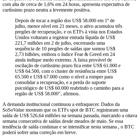
com alta de cerca de 1,6% em 24 horas, apresenta expectativa de
curtíssimo prazo neutra a levemente positiva.
Depois de tocar a região dos US$ 58.000 em 1º de
julho, menor nível em 21 meses, o ativo acumulou três
pregões de recuperação, e os ETFs à vista nos Estados
Unidos voltaram a registrar entrada líquida de US$
221,7 milhões em 2 de julho, encerrando uma
sequência de 10 pregões de saídas que somou US$
2,73 bilhões, embora o índice Fear & Greed em 24
ainda indique medo extremo. A faixa provável de
oscilação de curtíssimo prazo fica entre US$ 61.000 e
US$ 64.500, com o cluster de resistência entre US$
65.500 e US$ 67.000 como o nível a romper para
consolidar a recuperação, e a perda do suporte
psicológico de US$ 60.000 reabrindo o caminho para a
região de US$ 58.000", afirmou.
A demanda institucional continuou a enfraquecer. Dados da
SoSoValue mostram que os ETFs spot de BTC registraram uma
saída de US$ 526,64 milhões na semana passada, marcando a oitava
semana consecutiva de saídas desde meados de maio. Se essa
tendência de saída continuar e se intensificar nesta semana , o BTC
poderá sofrer uma correção em breve.