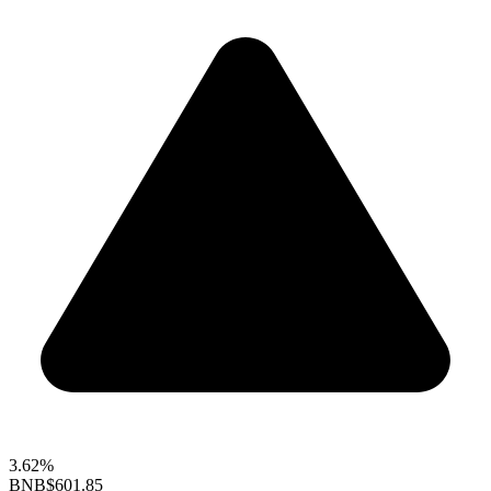
3.62%
BNB
$601.85