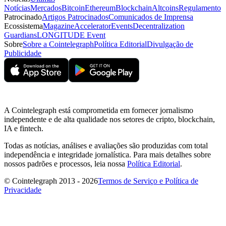
Notícias
Mercados
Bitcoin
Ethereum
Blockchain
Altcoins
Regulamento
Patrocinado
Artigos Patrocinados
Comunicados de Imprensa
Ecossistema
Magazine
Accelerator
Events
Decentralization
Guardians
LONGITUDE Event
Sobre
Sobre a Cointelegraph
Política Editorial
Divulgação de
Publicidade
A Cointelegraph está comprometida em fornecer jornalismo
independente e de alta qualidade nos setores de cripto, blockchain,
IA e fintech.
Todas as notícias, análises e avaliações são produzidas com total
independência e integridade jornalística. Para mais detalhes sobre
nossos padrões e processos, leia nossa
Política Editorial
.
© Cointelegraph 2013 - 2026
Termos de Serviço e Política de
Privacidade