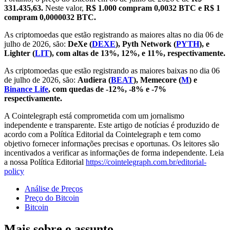
331.435,63.
Neste valor,
R$ 1.000 compram 0,0032 BTC e R$ 1
compram 0,0000032 BTC.
As criptomoedas que estão registrando as maiores altas no dia 06 de
julho de 2026, são:
DeXe (
DEXE
), Pyth Network (
PYTH
), e
Lighter (
LIT
), com altas de 13%, 12%, e 11%, respectivamente.
As criptomoedas que estão registrando as maiores baixas no dia 06
de julho de 2026, são:
Audiera (
BEAT
), Memecore (
M
) e
Binance Life
, com quedas de -12%, -8% e -7%
respectivamente.
A Cointelegraph está comprometida com um jornalismo
independente e transparente. Este artigo de notícias é produzido de
acordo com a Política Editorial da Cointelegraph e tem como
objetivo fornecer informações precisas e oportunas. Os leitores são
incentivados a verificar as informações de forma independente. Leia
a nossa Política Editorial
https://cointelegraph.com.br/editorial-
policy
Análise de Preços
Preço do Bitcoin
Bitcoin
Mais sobre o assunto