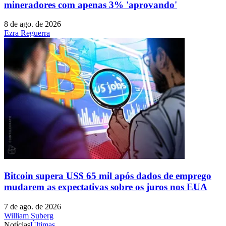
mineradores com apenas 3% 'aprovando'
8 de ago. de 2026
Ezra Reguerra
Bitcoin supera US$ 65 mil após dados de emprego
mudarem as expectativas sobre os juros nos EUA
7 de ago. de 2026
William Suberg
Notícias
Últimas