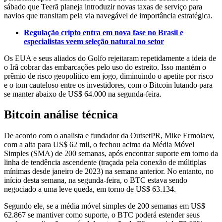
sábado que Teerã planeja introduzir novas taxas de serviço para
navios que transitam pela via navegável de importância estratégica.
Regulação cripto entra em nova fase no Brasil e
especialistas veem seleção natural no setor
Os EUA e seus aliados do Golfo rejeitaram repetidamente a ideia de
o Irã cobrar das embarcações pelo uso do estreito. Isso mantém o
prêmio de risco geopolítico em jogo, diminuindo o apetite por risco
e o tom cauteloso entre os investidores, com o Bitcoin lutando para
se manter abaixo de US$ 64.000 na segunda-feira.
Bitcoin análise técnica
De acordo com o analista e fundador da OutsetPR, Mike Ermolaev,
com a alta para US$ 62 mil, o fechou acima da Média Móvel
Simples (SMA) de 200 semanas, após encontrar suporte em torno da
linha de tendência ascendente (traçada pela conexão de múltiplas
mínimas desde janeiro de 2023) na semana anterior. No entanto, no
início desta semana, na segunda-feira, o BTC estava sendo
negociado a uma leve queda, em torno de US$ 63.134.
Segundo ele, se a média móvel simples de 200 semanas em US$
62.867 se mantiver como suporte, o BTC poderá estender seus