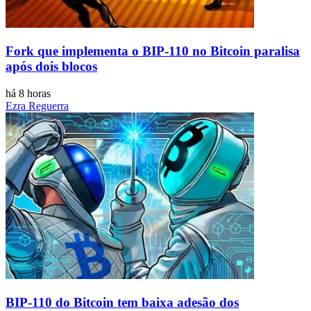
Fork que implementa o BIP-110 no Bitcoin paralisa
após dois blocos
há 8 horas
Ezra Reguerra
BIP-110 do Bitcoin tem baixa adesão dos