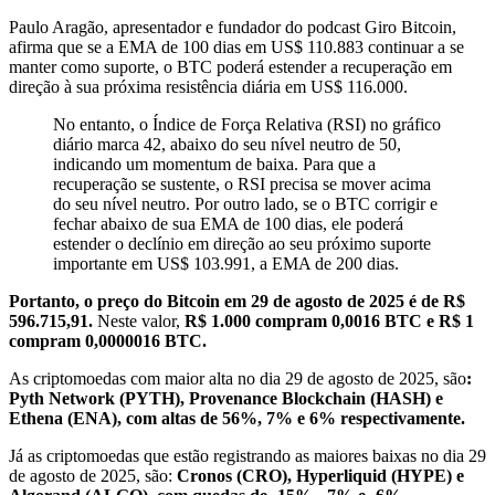
Paulo Aragão, apresentador e fundador do podcast Giro Bitcoin,
afirma que se a EMA de 100 dias em US$ 110.883 continuar a se
manter como suporte, o BTC poderá estender a recuperação em
direção à sua próxima resistência diária em US$ 116.000.
No entanto, o Índice de Força Relativa (RSI) no gráfico
diário marca 42, abaixo do seu nível neutro de 50,
indicando um momentum de baixa. Para que a
recuperação se sustente, o RSI precisa se mover acima
do seu nível neutro. Por outro lado, se o BTC corrigir e
fechar abaixo de sua EMA de 100 dias, ele poderá
estender o declínio em direção ao seu próximo suporte
importante em US$ 103.991, a EMA de 200 dias.
Portanto, o preço do Bitcoin em 29 de agosto de 2025 é de R$
596.715,91.
Neste valor,
R$ 1.000 compram 0,0016 BTC e R$ 1
compram 0,0000016 BTC.
As criptomoedas com maior alta no dia 29 de agosto de 2025, são
:
Pyth Network
(PYTH),
Provenance Blockchain
(HASH) e
Ethena (
ENA
), com altas de 56%, 7% e 6% respectivamente.
Já as criptomoedas que estão registrando as maiores baixas no dia 29
de agosto de 2025, são:
Cronos (
CRO
),
Hyperliquid
(HYPE) e