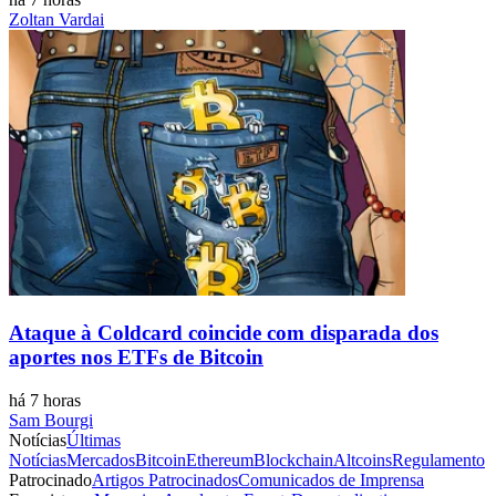
Zoltan Vardai
Ataque à Coldcard coincide com disparada dos
aportes nos ETFs de Bitcoin
há 7 horas
Sam Bourgi
Notícias
Últimas
Notícias
Mercados
Bitcoin
Ethereum
Blockchain
Altcoins
Regulamento
Patrocinado
Artigos Patrocinados
Comunicados de Imprensa