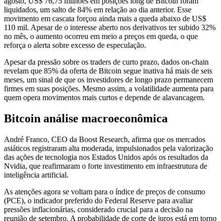
agosto, US$ 76,75 milhões em posições long de Bitcoin foram
liquidados, um salto de 84% em relação ao dia anterior. Esse
movimento em cascata forçou ainda mais a queda abaixo de US$
110 mil. Apesar de o interesse aberto nos derivativos ter subido 32%
no mês, o aumento ocorreu em meio a preços em queda, o que
reforça o alerta sobre excesso de especulação.
Apesar da pressão sobre os traders de curto prazo, dados on-chain
revelam que 85% da oferta de Bitcoin segue inativa há mais de seis
meses, um sinal de que os investidores de longo prazo permanecem
firmes em suas posições. Mesmo assim, a volatilidade aumenta para
quem opera movimentos mais curtos e depende de alavancagem.
Bitcoin análise macroeconômica
André Franco, CEO da Boost Research, afirma que os mercados
asiáticos registraram alta moderada, impulsionados pela valorização
das ações de tecnologia nos Estados Unidos após os resultados da
Nvidia, que reafirmaram o forte investimento em infraestrutura de
inteligência artificial.
As atenções agora se voltam para o índice de preços de consumo
(PCE), o indicador preferido do Federal Reserve para avaliar
pressões inflacionárias, considerado crucial para a decisão na
reunião de setembro. A probabilidade de corte de juros está em torno