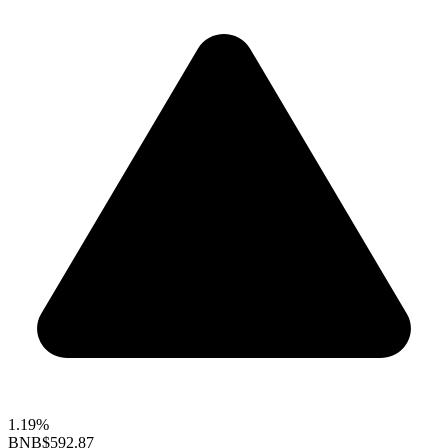
1.19%
BNB
$592.87