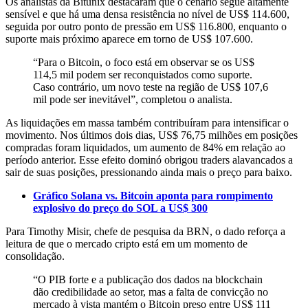
Os analistas da Bitunix destacaram que o cenário segue altamente
sensível e que há uma densa resistência no nível de US$ 114.600,
seguida por outro ponto de pressão em US$ 116.800, enquanto o
suporte mais próximo aparece em torno de US$ 107.600.
“Para o Bitcoin, o foco está em observar se os US$
114,5 mil podem ser reconquistados como suporte.
Caso contrário, um novo teste na região de US$ 107,6
mil pode ser inevitável”, completou o analista.
As liquidações em massa também contribuíram para intensificar o
movimento. Nos últimos dois dias, US$ 76,75 milhões em posições
compradas foram liquidados, um aumento de 84% em relação ao
período anterior. Esse efeito dominó obrigou traders alavancados a
sair de suas posições, pressionando ainda mais o preço para baixo.
Gráfico Solana vs. Bitcoin aponta para rompimento
explosivo do preço do SOL a US$ 300
Para Timothy Misir, chefe de pesquisa da BRN, o dado reforça a
leitura de que o mercado cripto está em um momento de
consolidação.
“O PIB forte e a publicação dos dados na blockchain
dão credibilidade ao setor, mas a falta de convicção no
mercado à vista mantém o Bitcoin preso entre US$ 111