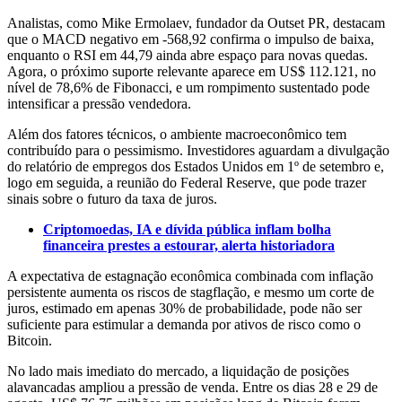
Analistas, como Mike Ermolaev, fundador da Outset PR, destacam
que o MACD negativo em -568,92 confirma o impulso de baixa,
enquanto o RSI em 44,79 ainda abre espaço para novas quedas.
Agora, o próximo suporte relevante aparece em US$ 112.121, no
nível de 78,6% de Fibonacci, e um rompimento sustentado pode
intensificar a pressão vendedora.
Além dos fatores técnicos, o ambiente macroeconômico tem
contribuído para o pessimismo. Investidores aguardam a divulgação
do relatório de empregos dos Estados Unidos em 1º de setembro e,
logo em seguida, a reunião do Federal Reserve, que pode trazer
sinais sobre o futuro da taxa de juros.
Criptomoedas, IA e dívida pública inflam bolha
financeira prestes a estourar, alerta historiadora
A expectativa de estagnação econômica combinada com inflação
persistente aumenta os riscos de stagflação, e mesmo um corte de
juros, estimado em apenas 30% de probabilidade, pode não ser
suficiente para estimular a demanda por ativos de risco como o
Bitcoin.
No lado mais imediato do mercado, a liquidação de posições
alavancadas ampliou a pressão de venda. Entre os dias 28 e 29 de