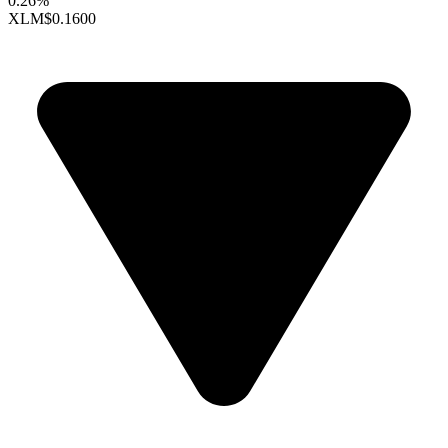
0.26%
XLM
$0.1600