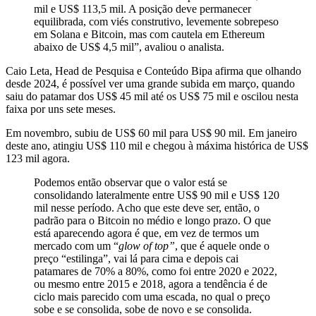
mil e US$ 113,5 mil. A posição deve permanecer
equilibrada, com viés construtivo, levemente sobrepeso
em Solana e Bitcoin, mas com cautela em Ethereum
abaixo de US$ 4,5 mil”, avaliou o analista.
Caio Leta, Head de Pesquisa e Conteúdo Bipa afirma que olhando
desde 2024, é possível ver uma grande subida em março, quando
saiu do patamar dos US$ 45 mil até os US$ 75 mil e oscilou nesta
faixa por uns sete meses.
Em novembro, subiu de US$ 60 mil para US$ 90 mil. Em janeiro
deste ano, atingiu US$ 110 mil e chegou à máxima histórica de US$
123 mil agora.
Podemos então observar que o valor está se
consolidando lateralmente entre US$ 90 mil e US$ 120
mil nesse período. Acho que este deve ser, então, o
padrão para o Bitcoin no médio e longo prazo. O que
está aparecendo agora é que, em vez de termos um
mercado com um “
glow of top”
, que é aquele onde o
preço “estilinga”, vai lá para cima e depois cai
patamares de 70% a 80%, como foi entre 2020 e 2022,
ou mesmo entre 2015 e 2018, agora a tendência é de
ciclo mais parecido com uma escada, no qual o preço
sobe e se consolida, sobe de novo e se consolida.