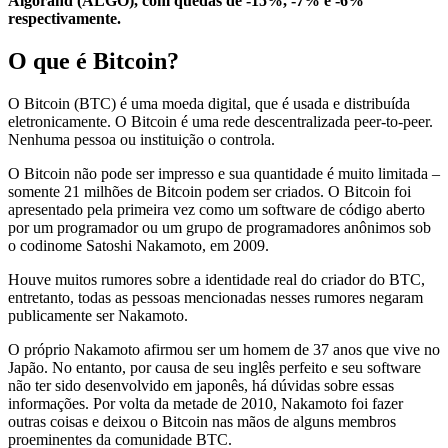
Algorand (
ALGO
), com quedas de -15%, -7% e -6%
respectivamente.
O que é Bitcoin?
O Bitcoin (BTC) é uma moeda digital, que é usada e distribuída
eletronicamente. O Bitcoin é uma rede descentralizada peer-to-peer.
Nenhuma pessoa ou instituição o controla.
O Bitcoin não pode ser impresso e sua quantidade é muito limitada –
somente 21 milhões de Bitcoin podem ser criados. O Bitcoin foi
apresentado pela primeira vez como um software de código aberto
por um programador ou um grupo de programadores anônimos sob
o codinome Satoshi Nakamoto, em 2009.
Houve muitos rumores sobre a identidade real do criador do BTC,
entretanto, todas as pessoas mencionadas nesses rumores negaram
publicamente ser Nakamoto.
O próprio Nakamoto afirmou ser um homem de 37 anos que vive no
Japão. No entanto, por causa de seu inglês perfeito e seu software
não ter sido desenvolvido em japonês, há dúvidas sobre essas
informações. Por volta da metade de 2010, Nakamoto foi fazer
outras coisas e deixou o Bitcoin nas mãos de alguns membros
proeminentes da comunidade BTC.