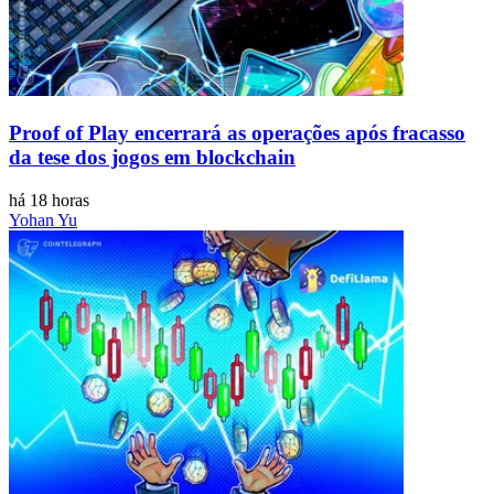
Proof of Play encerrará as operações após fracasso
da tese dos jogos em blockchain
há 18 horas
Yohan Yu