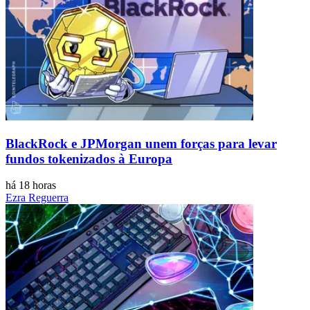
BlackRock e JPMorgan unem forças para levar
fundos tokenizados à Europa
há 18 horas
Ezra Reguerra