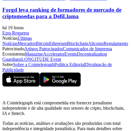
Forgd leva ranking de formadores de mercado de
criptomoedas para a DefiLlama
há 19 horas
Ezra Reguerra
Notícias
Últimas
Notícias
Mercados
Bitcoin
Ethereum
Blockchain
Altcoins
Regulamento
Patrocinado
Artigos Patrocinados
Comunicados de Imprensa
Ecossistema
Magazine
Accelerator
Events
Decentralization
Guardians
LONGITUDE Event
Sobre
Sobre a Cointelegraph
Política Editorial
Divulgação de
Publicidade
A Cointelegraph está comprometida em fornecer jornalismo
independente e de alta qualidade nos setores de cripto, blockchain,
IA e fintech.
Todas as notícias, análises e avaliações são produzidas com total
independência e integridade jornalística. Para mais detalhes sobre