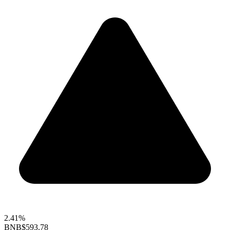
2.41%
BNB
$593.78