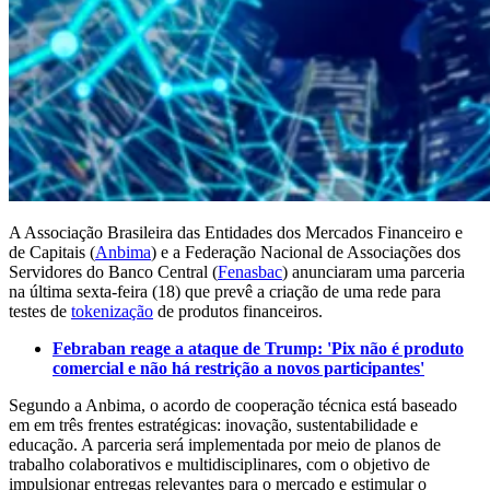
A Associação Brasileira das Entidades dos Mercados Financeiro e
de Capitais (
Anbima
) e a Federação Nacional de Associações dos
Servidores do Banco Central (
Fenasbac
) anunciaram uma parceria
na última sexta-feira (18) que prevê a criação de uma rede para
testes de
tokenização
de produtos financeiros.
Febraban reage a ataque de Trump: 'Pix não é produto
comercial e não há restrição a novos participantes'
Segundo a Anbima, o acordo de cooperação técnica está baseado
em em três frentes estratégicas: inovação, sustentabilidade e
educação. A parceria será implementada por meio de planos de
trabalho colaborativos e multidisciplinares, com o objetivo de
impulsionar entregas relevantes para o mercado e estimular o