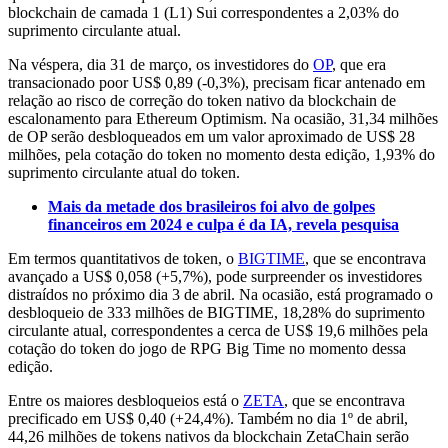
blockchain de camada 1 (L1) Sui correspondentes a 2,03% do
suprimento circulante atual.
Na véspera, dia 31 de março, os investidores do
OP
, que era
transacionado poor US$ 0,89 (-0,3%), precisam ficar antenado em
relação ao risco de correção do token nativo da blockchain de
escalonamento para Ethereum Optimism. Na ocasião, 31,34 milhões
de OP serão desbloqueados em um valor aproximado de US$ 28
milhões, pela cotação do token no momento desta edição, 1,93% do
suprimento circulante atual do token.
Mais da metade dos brasileiros foi alvo de golpes
financeiros em 2024 e culpa é da IA, revela pesquisa
Em termos quantitativos de token, o
BIGTIME
, que se encontrava
avançado a US$ 0,058 (+5,7%), pode surpreender os investidores
distraídos no próximo dia 3 de abril. Na ocasião, está programado o
desbloqueio de 333 milhões de BIGTIME, 18,28% do suprimento
circulante atual, correspondentes a cerca de US$ 19,6 milhões pela
cotação do token do jogo de RPG Big Time no momento dessa
edição.
Entre os maiores desbloqueios está o
ZETA
, que se encontrava
precificado em US$ 0,40 (+24,4%). Também no dia 1º de abril,
44,26 milhões de tokens nativos da blockchain ZetaChain serão