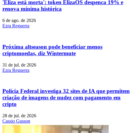
'Eliza está morta': token ElizaOS despenca 19% e
renova mínima histórica
6 de ago. de 2026
Ezra Reguerra
Próxima altseason pode beneficiar menos
criptomoedas, diz Wintermute
31 de jul. de 2026
Ezra Reguerra
Polícia Federal investiga 32 sites de IA que permitem
criação de imagens de nudez com pagamento em
cripto
28 de jul. de 2026
Cassio Gusson