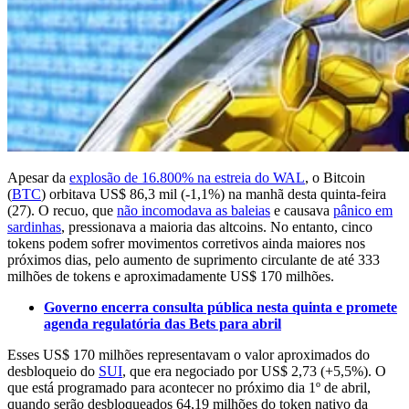
Apesar da
explosão de 16.800% na estreia do WAL
, o Bitcoin
(
BTC
) orbitava US$ 86,3 mil (-1,1%) na manhã desta quinta-feira
(27). O recuo, que
não incomodava as baleias
e causava
pânico em
sardinhas
, pressionava a maioria das altcoins. No entanto, cinco
tokens podem sofrer movimentos corretivos ainda maiores nos
próximos dias, pelo aumento de suprimento circulante de até 333
milhões de tokens e aproximadamente US$ 170 milhões.
Governo encerra consulta pública nesta quinta e promete
agenda regulatória das Bets para abril
Esses US$ 170 milhões representavam o valor aproximados do
desbloqueio do
SUI
, que era negociado por US$ 2,73 (+5,5%). O
que está programado para acontecer no próximo dia 1º de abril,
quando serão desbloqueados 64,19 milhões do token nativo da