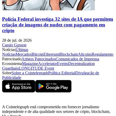
Polícia Federal investiga 32 sites de IA que permitem
criação de imagens de nudez com pagamento em
cripto
28 de jul. de 2026
Cassio Gusson
Notícias
Últimas
Notícias
Mercados
Bitcoin
Ethereum
Blockchain
Altcoins
Regulamento
Patrocinado
Artigos Patrocinados
Comunicados de Imprensa
Ecossistema
Magazine
Accelerator
Events
Decentralization
Guardians
LONGITUDE Event
Sobre
Sobre a Cointelegraph
Política Editorial
Divulgação de
Publicidade
A Cointelegraph está comprometida em fornecer jornalismo
independente e de alta qualidade nos setores de cripto, blockchain,