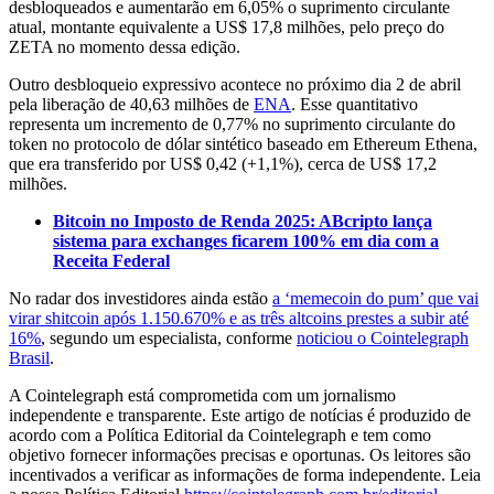
desbloqueados e aumentarão em 6,05% o suprimento circulante
atual, montante equivalente a US$ 17,8 milhões, pelo preço do
ZETA no momento dessa edição.
Outro desbloqueio expressivo acontece no próximo dia 2 de abril
pela liberação de 40,63 milhões de
ENA
. Esse quantitativo
representa um incremento de 0,77% no suprimento circulante do
token no protocolo de dólar sintético baseado em Ethereum Ethena,
que era transferido por US$ 0,42 (+1,1%), cerca de US$ 17,2
milhões.
Bitcoin no Imposto de Renda 2025: ABcripto lança
sistema para exchanges ficarem 100% em dia com a
Receita Federal
No radar dos investidores ainda estão
a ‘memecoin do pum’ que vai
virar shitcoin após 1.150.670% e as três altcoins prestes a subir até
16%
, segundo um especialista, conforme
noticiou o Cointelegraph
Brasil
.
A Cointelegraph está comprometida com um jornalismo
independente e transparente. Este artigo de notícias é produzido de
acordo com a Política Editorial da Cointelegraph e tem como
objetivo fornecer informações precisas e oportunas. Os leitores são
incentivados a verificar as informações de forma independente. Leia