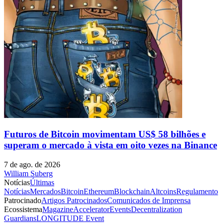
Futuros de Bitcoin movimentam US$ 58 bilhões e
superam o mercado à vista em oito vezes na Binance
7 de ago. de 2026
William Suberg
Notícias
Últimas
Notícias
Mercados
Bitcoin
Ethereum
Blockchain
Altcoins
Regulamento
Patrocinado
Artigos Patrocinados
Comunicados de Imprensa
Ecossistema
Magazine
Accelerator
Events
Decentralization
Guardians
LONGITUDE Event