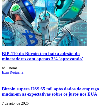
BIP-110 do Bitcoin tem baixa adesão do
mineradores com apenas 3% 'aprovando'
há 5 horas
Ezra Reguerra
Bitcoin supera US$ 65 mil após dados de emprego
mudarem as expectativas sobre os juros nos EUA
7 de ago. de 2026