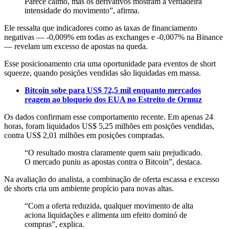
Parece calmo, mas os derivativos mostram a verdadeira
intensidade do movimento”, afirma.
Ele ressalta que indicadores como as taxas de financiamento
negativas — -0,009% em todas as exchanges e -0,007% na Binance
— revelam um excesso de apostas na queda.
Esse posicionamento cria uma oportunidade para eventos de short
squeeze, quando posições vendidas são liquidadas em massa.
Bitcoin sobe para US$ 72,5 mil enquanto mercados
reagem ao bloqueio dos EUA no Estreito de Ormuz
Os dados confirmam esse comportamento recente. Em apenas 24
horas, foram liquidados US$ 5,25 milhões em posições vendidas,
contra US$ 2,01 milhões em posições compradas.
“O resultado mostra claramente quem saiu prejudicado.
O mercado puniu as apostas contra o Bitcoin”, destaca.
Na avaliação do analista, a combinação de oferta escassa e excesso
de shorts cria um ambiente propício para novas altas.
“Com a oferta reduzida, qualquer movimento de alta
aciona liquidações e alimenta um efeito dominó de
compras”, explica.