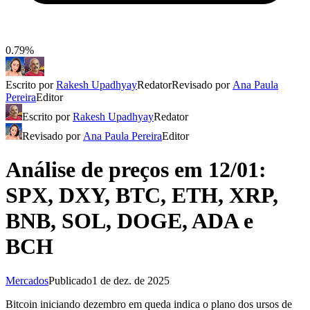
0.79%
Escrito por
Rakesh Upadhyay
Redator
Revisado por
Ana Paula
Pereira
Editor
Escrito por
Rakesh Upadhyay
Redator
Revisado por
Ana Paula Pereira
Editor
Análise de preços em 12/01:
SPX, DXY, BTC, ETH, XRP,
BNB, SOL, DOGE, ADA e
BCH
Mercados
Publicado
1 de dez. de 2025
Bitcoin iniciando dezembro em queda indica o plano dos ursos de