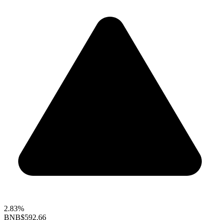
2.83%
BNB
$592.66