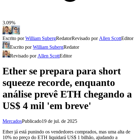
3.09%
Escrito por
William Suberg
Redator
Revisado por
Allen Scott
Editor
Escrito por
William Suberg
Redator
Revisado por
Allen Scott
Editor
Ether se prepara para short
squeeze recorde, enquanto
análise prevê ETH chegando a
US$ 4 mil 'em breve'
Mercados
Publicado
19 de jul. de 2025
Ether já está punindo os vendedores comprados, mas uma alta de
10% no preço do ETH liquidará US$ 1 bilhão, ajudando a