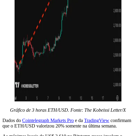
Gráfico de 3 horas ETH/USD. Fonte: The Kobeissi Letter/X
Dados do
Cointelegraph Markets Pro
e da
TradingView
confirmam
que o ETH/USD valorizou 20% somente na última semana.