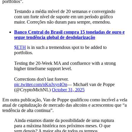
portfólios”.
Testando a média móvel de 20 semanas e convergindo
com um forte nível de suporte em um período gráfico
maior. Correções não duram para sempre, emendou.
Banco Central do Brasil compra 15 toneladas de ouro e
segue tendência global de desdolarização
$ETH
is in such a tremendous spot to be added to
portfolios.
Testing the 20-Week MA and confluence with a strong
higher timeframe support level.
Corrections don't last forever.
pic.twitter.com/nKnJxyr4On
— Michaël van de Poppe
(@CryptoMichNL)
October 31, 2025
Em outra publicação, Van de Poppe qualificou como incrível a vela
atual de capitalização de mercado das altcoins e acrescentou que “a
tendência de alta continua”.
Ainda estamos diante da possibilidade de uma ruptura
para a máxima histórica nos próximos meses. O que
vem depois? A maior alta de todos os tempos,