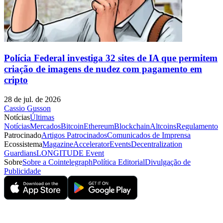
Polícia Federal investiga 32 sites de IA que permitem
criação de imagens de nudez com pagamento em
cripto
28 de jul. de 2026
Cassio Gusson
Notícias
Últimas
Notícias
Mercados
Bitcoin
Ethereum
Blockchain
Altcoins
Regulamento
Patrocinado
Artigos Patrocinados
Comunicados de Imprensa
Ecossistema
Magazine
Accelerator
Events
Decentralization
Guardians
LONGITUDE Event
Sobre
Sobre a Cointelegraph
Política Editorial
Divulgação de
Publicidade