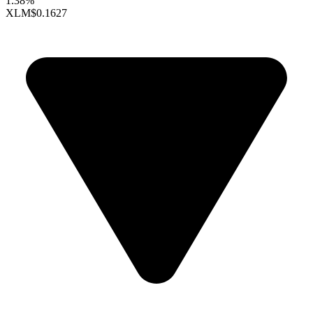
1.38%
XLM
$0.1627