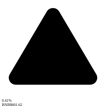
0.41%
BNB
$601.62