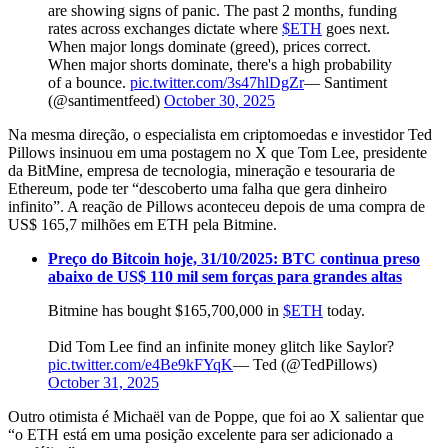
are showing signs of panic. The past 2 months, funding
rates across exchanges dictate where
$ETH
goes next.
When major longs dominate (greed), prices correct.
When major shorts dominate, there's a high probability
of a bounce.
pic.twitter.com/3s47hlDgZr
— Santiment
(@santimentfeed)
October 30, 2025
Na mesma direção, o especialista em criptomoedas e investidor Ted
Pillows insinuou em uma postagem no X que Tom Lee, presidente
da BitMine, empresa de tecnologia, mineração e tesouraria de
Ethereum, pode ter “descoberto uma falha que gera dinheiro
infinito”. A reação de Pillows aconteceu depois de uma compra de
US$ 165,7 milhões em ETH pela Bitmine.
Preço do Bitcoin hoje, 31/10/2025: BTC continua preso
abaixo de US$ 110 mil sem forças para grandes altas
Bitmine has bought $165,700,000 in
$ETH
today.
Did Tom Lee find an infinite money glitch like Saylor?
pic.twitter.com/e4Be9kFYqK
— Ted (@TedPillows)
October 31, 2025
Outro otimista é Michaël van de Poppe, que foi ao X salientar que
“o ETH está em uma posição excelente para ser adicionado a