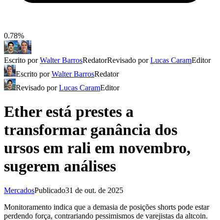
0.78%
Escrito por
Walter Barros
Redator
Revisado por
Lucas Caram
Editor
Escrito por
Walter Barros
Redator
Revisado por
Lucas Caram
Editor
Ether está prestes a
transformar ganância dos
ursos em rali em novembro,
sugerem análises
Mercados
Publicado
31 de out. de 2025
Monitoramento indica que a demasia de posições shorts pode estar
perdendo força, contrariando pessimismos de varejistas da altcoin.