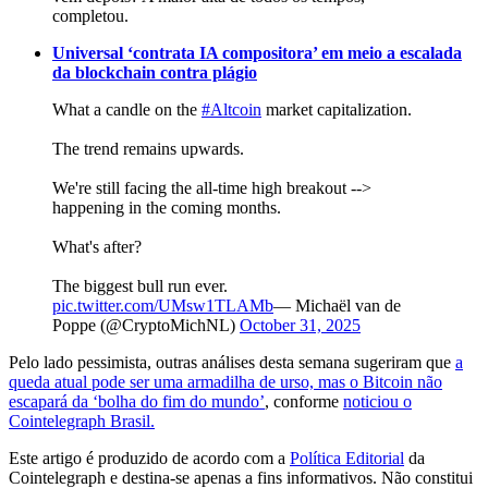
completou.
Universal ‘contrata IA compositora’ em meio a escalada
da blockchain contra plágio
What a candle on the
#Altcoin
market capitalization.
The trend remains upwards.
We're still facing the all-time high breakout -->
happening in the coming months.
What's after?
The biggest bull run ever.
pic.twitter.com/UMsw1TLAMb
— Michaël van de
Poppe (@CryptoMichNL)
October 31, 2025
Pelo lado pessimista, outras análises desta semana sugeriram que
a
queda atual pode ser uma armadilha de urso, mas o Bitcoin não
escapará da ‘bolha do fim do mundo’
, conforme
noticiou o
Cointelegraph Brasil.
Este artigo é produzido de acordo com a
Política Editorial
da
Cointelegraph e destina-se apenas a fins informativos. Não constitui