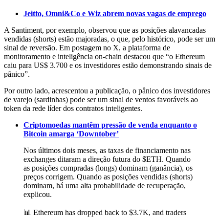
Jeitto, Omni&Co e Wiz abrem novas vagas de emprego
A Santiment, por exemplo, observou que as posições alavancadas
vendidas (shorts) estão majoradas, o que, pelo histórico, pode ser um
sinal de reversão. Em postagem no X, a plataforma de
monitoramento e inteligência on-chain destacou que “o Ethereum
caiu para US$ 3.700 e os investidores estão demonstrando sinais de
pânico”.
Por outro lado, acrescentou a publicação, o pânico dos investidores
de varejo (sardinhas) pode ser um sinal de ventos favoráveis ao
token da rede líder dos contratos inteligentes.
Criptomoedas mantêm pressão de venda enquanto o
Bitcoin amarga ‘Downtober’
Nos últimos dois meses, as taxas de financiamento nas
exchanges ditaram a direção futura do $ETH. Quando
as posições compradas (longs) dominam (ganância), os
preços corrigem. Quando as posições vendidas (shorts)
dominam, há uma alta probabilidade de recuperação,
explicou.
📊 Ethereum has dropped back to $3.7K, and traders