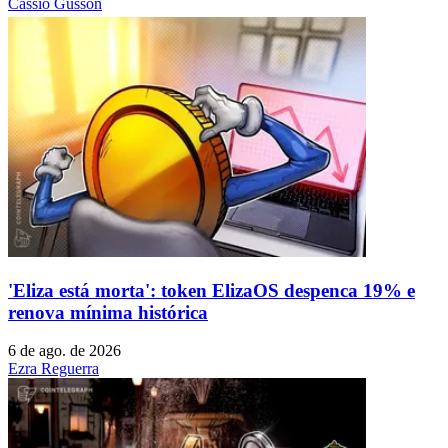
Cassio Gusson
'Eliza está morta': token ElizaOS despenca 19% e
renova mínima histórica
6 de ago. de 2026
Ezra Reguerra