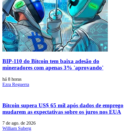
BIP-110 do Bitcoin tem baixa adesão do
mineradores com apenas 3% 'aprovando'
há 8 horas
Ezra Reguerra
Bitcoin supera US$ 65 mil após dados de emprego
mudarem as expectativas sobre os juros nos EUA
7 de ago. de 2026
William Suberg