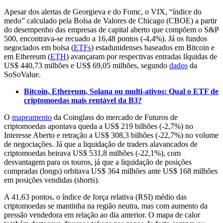
Apesar dos alertas de Georgieva e do Fomc, o VIX, “índice do
medo” calculado pela Bolsa de Valores de Chicago (CBOE) a partir
do desempenho das empresas de capital aberto que compõem o S&P
500, encontrava-se recuado a 16,48 pontos (-4,4%). Já os fundos
negociados em bolsa (
ETFs
) estadunidenses baseados em Bitcoin e
em Ethereum (
ETH
) avançaram por respectivas entradas líquidas de
US$ 440,73 milhões e US$ 69,05 milhões, segundo
dados
da
SoSoValue.
Bitcoin, Ethereum, Solana ou multi-ativos: Qual o ETF de
criptomoedas mais rentável da B3?
O
mapeamento
da Coinglass do mercado de Futuros de
criptomoedas apontava queda a US$ 219 bilhões (-2,7%) no
Interesse Aberto e retração a US$ 308,3 bilhões (-22,7%) no volume
de negociações. Já que a liquidação de traders alavancados de
criptomoedas beirava US$ 531,8 milhões (-22,1%), com
desvantagem para os touros, já que a liquidação de posições
compradas (longs) orbitava US$ 364 milhões ante US$ 168 milhões
em posições vendidas (shorts).
A 41,63 pontos, o índice de força relativa (RSI) médio das
criptomoedas se mantinha na região neutra, mas com aumento da
pressão vendedora em relação ao dia anterior. O mapa de calor