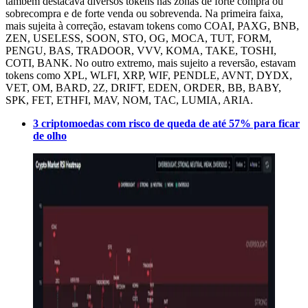
também destacava diversos tokens nas zonas de forte compra ou
sobrecompra e de forte venda ou sobrevenda. Na primeira faixa,
mais sujeita à correção, estavam tokens como COAI, PAXG, BNB,
ZEN, USELESS, SOON, STO, OG, MOCA, TUT, FORM,
PENGU, BAS, TRADOOR, VVV, KOMA, TAKE, TOSHI,
COTI, BANK. No outro extremo, mais sujeito a reversão, estavam
tokens como XPL, WLFI, XRP, WIF, PENDLE, AVNT, DYDX,
VET, OM, BARD, 2Z, DRIFT, EDEN, ORDER, BB, BABY,
SPK, FET, ETHFI, MAV, NOM, TAC, LUMIA, ARIA.
3 criptomoedas com risco de queda de até 57% para ficar
de olho