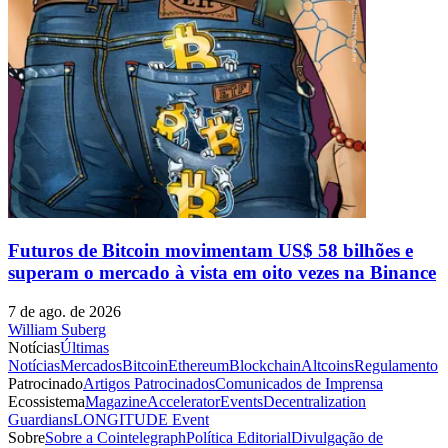
Futuros de Bitcoin movimentam US$ 58 bilhões e
superam o mercado à vista em oito vezes na Binance
7 de ago. de 2026
William Suberg
Notícias
Últimas
Notícias
Mercados
Bitcoin
Ethereum
Blockchain
Altcoins
Regulamento
Patrocinado
Artigos Patrocinados
Comunicados de Imprensa
Ecossistema
Magazine
Accelerator
Events
Decentralization
Guardians
LONGITUDE Event
Sobre
Sobre a Cointelegraph
Política Editorial
Divulgação de