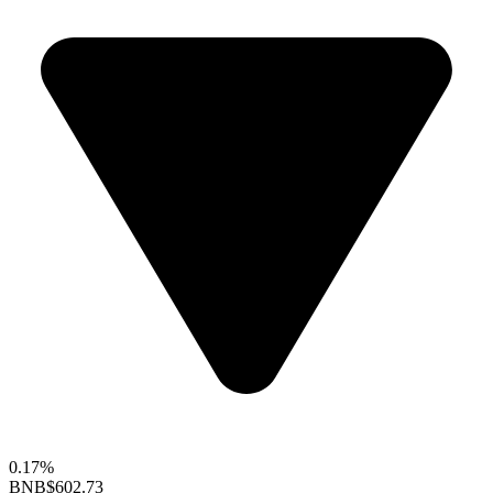
0.17%
BNB
$602.73