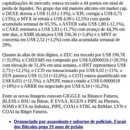
capitalizações de mercado, estava recuado a 44 pontos em sinal de
perda de liquidez. No grupo das mil maiores altcoins em market cap,
o DEXE derreia a US$ 11,03 (-13%), o XPL corrigia a US$ 0,75
(-13%), o MYX se retraía a US$ 4,99 (-12,5%) com queda
acumulada semanal de 65,5%, o ASTER valia US$ 1,80 (-12,1%),
o CAKE retornava a US$ 3,83 (-11,7%) com avanço de 44,3% em
sete dias, o XMR alcançava US$ 336,36 (+3,4%) e o MNT se
convertia em US$ 2,52 (+3,2%) com alta acumulada semanal de
29%.
Quanto às altas de dois dígitos, o ZEC era trocado por US$ 190,78
(+35,9%), o CHEEMS era comprado por US$ 0,0000016 (+28,5%)
com elevação de 51,4% em uma semana, o HNT representava US$
2,73 (+12,1%), o CCD era transacionado por US$ 0,02 (+21%, o
ZEN pareava US$ 11,53 (+22,6%), o COTI estava quantificado em
US$ 0,051 (+11,5%), o APEPE estaca cotado a US$ 0,0000018
(+18%) e o ARRR era negociado por US$ 0,34 (+16,2%).
Entre as novas listagens estavam GIGGLE na Binance Futuros,
BLESS e BSU na Bitrue, P, EVAA, KGEN e PIPE na Phemex,
SOMI e KTA na Indodax, PIPE, COAI e STBL na BitMart. LYN e
COAI na Bitget Futuros.
Denunciado por assassinato e suborno de policiais, Faraó
dos Bitcoins pega 19 anos de prisão