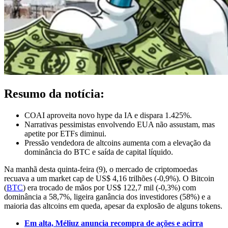
Resumo da notícia:
COAI aproveita novo hype da IA e dispara 1.425%.
Narrativas pessimistas envolvendo EUA não assustam, mas
apetite por ETFs diminui.
Pressão vendedora de altcoins aumenta com a elevação da
dominância do BTC e saída de capital líquido.
Na manhã desta quinta-feira (9), o mercado de criptomoedas
recuava a um market cap de US$ 4,16 trilhões (-0,9%). O Bitcoin
(
BTC
) era trocado de mãos por US$ 122,7 mil (-0,3%) com
dominância a 58,7%, ligeira ganância dos investidores (58%) e a
maioria das altcoins em queda, apesar da explosão de alguns tokens.
Em alta, Méliuz anuncia recompra de ações e acirra