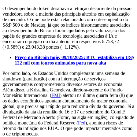
O desempenho do token desafiava a retração decorrente da pressão
vendedora sobre a maioria das principais altcoins em capitalização
de mercado. O que pode estar relacionado com o desempenho do
S&P 500 e do Nasdaq, já que os índices historicamente associados
ao desempenho do Bitcoin foram ajudados pela valorização dos
papéis de grandes empresas de tecnologia associadas à IA e
encerraram o pregão do dia anterior em respectivos 6.753,72
(+0,58%) e 23.043,38 pontos (+1,12%).
Preço do Bitcoin hoje, 09/10/2025: BTC estabiliza em US$
122 mil com touros animados para nova alta
Por outro lado, os Estados Unidos completaram uma semana de
shutdown (paralisação) com a interrupção de serviços
governamentais comprometendo diversos setores da economia.
Além disso, a Kristalina Georgieva, diretora-gerente do Fundo
Monetário Internacional (
FMI
) alertou na última quarta-feira (8) que
os dados econômicos apontam abrandamento da maior economia
global, que precisa agir rápido para reduzir a dívida do governo. Já a
divulgação da ata da reunião de 16 e 17 de setembro do Comitê
Federal de Mercado Aberto (Fomc, na sigla em inglês), colegiado de
política monetária do Federal Reserve (
Fed
), apontou riscos de
retorno da inflação nos EUA. O que pode impactar mercados como
o de criptomoedas.