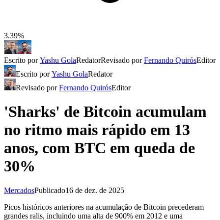
3.39%
Escrito por
Yashu Gola
Redator
Revisado por
Fernando Quirós
Editor
Escrito por
Yashu Gola
Redator
Revisado por
Fernando Quirós
Editor
'Sharks' de Bitcoin acumulam
no ritmo mais rápido em 13
anos, com BTC em queda de
30%
Mercados
Publicado
16 de dez. de 2025
Picos históricos anteriores na acumulação de Bitcoin precederam
grandes ralis, incluindo uma alta de 900% em 2012 e uma