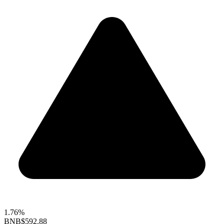
1.76%
BNB
$592.88