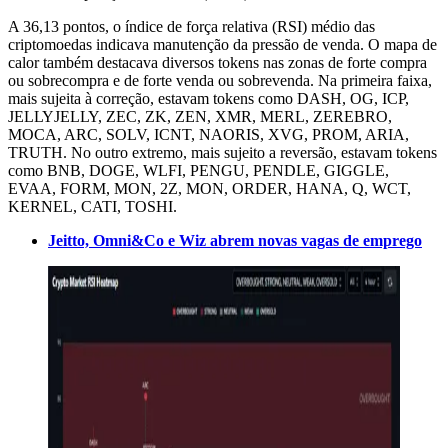
A 36,13 pontos, o índice de força relativa (RSI) médio das
criptomoedas indicava manutenção da pressão de venda. O mapa de
calor também destacava diversos tokens nas zonas de forte compra
ou sobrecompra e de forte venda ou sobrevenda. Na primeira faixa,
mais sujeita à correção, estavam tokens como DASH, OG, ICP,
JELLYJELLY, ZEC, ZK, ZEN, XMR, MERL, ZEREBRO,
MOCA, ARC, SOLV, ICNT, NAORIS, XVG, PROM, ARIA,
TRUTH. No outro extremo, mais sujeito a reversão, estavam tokens
como BNB, DOGE, WLFI, PENGU, PENDLE, GIGGLE,
EVAA, FORM, MON, 2Z, MON, ORDER, HANA, Q, WCT,
KERNEL, CATI, TOSHI.
Jeitto, Omni&Co e Wiz abrem novas vagas de emprego