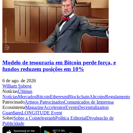
Modelo de tesouraria em Bitcoin perde força, e
fundos reduzem posições em 10%
6 de ago. de 2026
William Suberg
Notícias
Últimas
Notícias
Mercados
Bitcoin
Ethereum
Blockchain
Altcoins
Regulamento
Patrocinado
Artigos Patrocinados
Comunicados de Imprensa
Ecossistema
Magazine
Accelerator
Events
Decentralization
Guardians
LONGITUDE Event
Sobre
Sobre a Cointelegraph
Política Editorial
Divulgação de
Publicidade