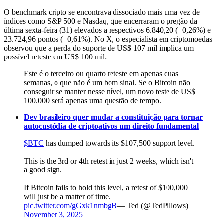
O benchmark cripto se encontrava dissociado mais uma vez de
índices como S&P 500 e Nasdaq, que encerraram o pregão da
última sexta-feira (31) elevados a respectivos 6.840,20 (+0,26%) e
23.724,96 pontos (+0,61%). No X, o especialista em criptomoedas
observou que a perda do suporte de US$ 107 mil implica um
possível reteste em US$ 100 mil:
Este é o terceiro ou quarto reteste em apenas duas
semanas, o que não é um bom sinal. Se o Bitcoin não
conseguir se manter nesse nível, um novo teste de US$
100.000 será apenas uma questão de tempo.
Dev brasileiro quer mudar a constituição para tornar
autocustódia de criptoativos um direito fundamental
$BTC
has dumped towards its $107,500 support level.
This is the 3rd or 4th retest in just 2 weeks, which isn't
a good sign.
If Bitcoin fails to hold this level, a retest of $100,000
will just be a matter of time.
pic.twitter.com/gGxk1nmbgB
— Ted (@TedPillows)
November 3, 2025