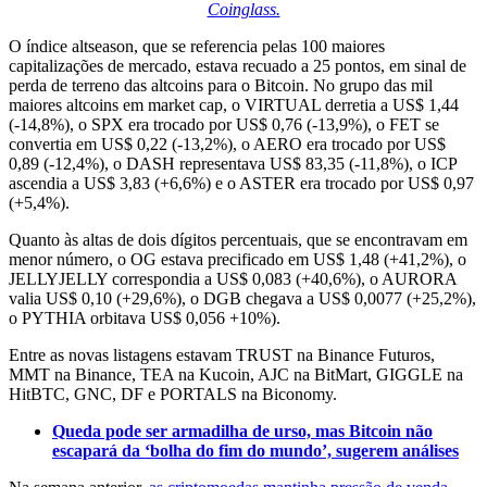
Coinglass.
O índice altseason, que se referencia pelas 100 maiores
capitalizações de mercado, estava recuado a 25 pontos, em sinal de
perda de terreno das altcoins para o Bitcoin. No grupo das mil
maiores altcoins em market cap, o VIRTUAL derretia a US$ 1,44
(-14,8%), o SPX era trocado por US$ 0,76 (-13,9%), o FET se
convertia em US$ 0,22 (-13,2%), o AERO era trocado por US$
0,89 (-12,4%), o DASH representava US$ 83,35 (-11,8%), o ICP
ascendia a US$ 3,83 (+6,6%) e o ASTER era trocado por US$ 0,97
(+5,4%).
Quanto às altas de dois dígitos percentuais, que se encontravam em
menor número, o OG estava precificado em US$ 1,48 (+41,2%), o
JELLYJELLY correspondia a US$ 0,083 (+40,6%), o AURORA
valia US$ 0,10 (+29,6%), o DGB chegava a US$ 0,0077 (+25,2%),
o PYTHIA orbitava US$ 0,056 +10%).
Entre as novas listagens estavam TRUST na Binance Futuros,
MMT na Binance, TEA na Kucoin, AJC na BitMart, GIGGLE na
HitBTC, GNC, DF e PORTALS na Biconomy.
Queda pode ser armadilha de urso, mas Bitcoin não
escapará da ‘bolha do fim do mundo’, sugerem análises