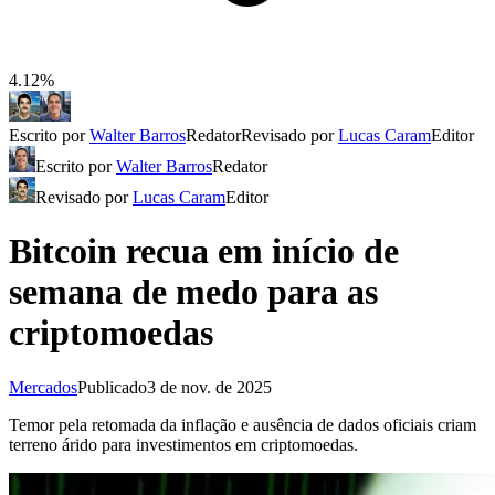
4.12%
Escrito por
Walter Barros
Redator
Revisado por
Lucas Caram
Editor
Escrito por
Walter Barros
Redator
Revisado por
Lucas Caram
Editor
Bitcoin recua em início de
semana de medo para as
criptomoedas
Mercados
Publicado
3 de nov. de 2025
Temor pela retomada da inflação e ausência de dados oficiais criam
terreno árido para investimentos em criptomoedas.