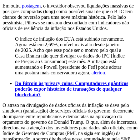
Em outra
postagem
, o investidor observou liquidações massivas de
posições compradas (long) como possível sinal de que o BTC tem
chance de reversão para uma nova máxima histórica. Pelo lado
pessimista, Pillows se mostrou desconfiado com indicadores não
oficiais de resiliência da inflação nos Estados Unidos.
O índice de inflação dos EUA está subindo novamente.
Agora está em 2,69%, o nível mais alto desde janeiro
de 2025. Acho que esse pode ser o motivo pelo qual a
Casa Branca não quer divulgar os dados do IPC [Índice
de Preços ao Consumidor] este mês. A inflação está
aumentando e Powell [presidente do Fed] pode adotar
uma postura mais conservadora agora,
alertou.
Do Bitcoin às privacy coins: Computadores quânticos
poderão expor histórico de transações de qualquer
blockchain?
O atraso na divulgação de dados oficias da inflação se dava pelo
shutdown (paralisação) de serviços oficiais do governo, decorrente
do impasse entre republicanos e democratas na aprovação do
orçamento do governo de Donald Trump. O que, além de incertezas,
direcionava a atenção dos investidores para dados não oficiais, como
índice de Gerentes de Compras (PMI, na sigla em inglês) da
transformação, a serem divulgados nessa segunda-feira pela S&P