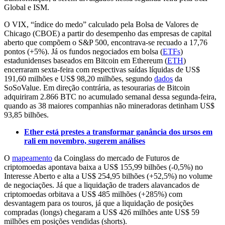
Global e ISM.
O VIX, “índice do medo” calculado pela Bolsa de Valores de
Chicago (CBOE) a partir do desempenho das empresas de capital
aberto que compõem o S&P 500, encontrava-se recuado a 17,76
pontos (+5%). Já os fundos negociados em bolsa (
ETFs
)
estadunidenses baseados em Bitcoin em Ethereum (
ETH
)
encerraram sexta-feira com respectivas saídas líquidas de US$
191,60 milhões e US$ 98,20 milhões, segundo
dados
da
SoSoValue. Em direção contrária, as tesourarias de Bitcoin
adquiriram 2.866 BTC no acumulado semanal dessa segunda-feira,
quando as 38 maiores companhias não mineradoras detinham US$
93,85 bilhões.
Ether está prestes a transformar ganância dos ursos em
rali em novembro, sugerem análises
O
mapeamento
da Coinglass do mercado de Futuros de
criptomoedas apontava baixa a US$ 155,99 bilhões (-0,5%) no
Interesse Aberto e alta a US$ 254,95 bilhões (+52,5%) no volume
de negociações. Já que a liquidação de traders alavancados de
criptomoedas orbitava a US$ 485 milhões (+285%) com
desvantagem para os touros, já que a liquidação de posições
compradas (longs) chegaram a US$ 426 milhões ante US$ 59
milhões em posições vendidas (shorts).