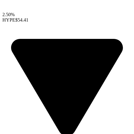
2.50%
HYPE
$54.41