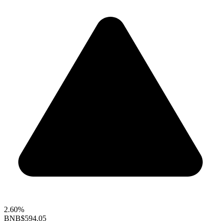
2.60%
BNB
$594.05