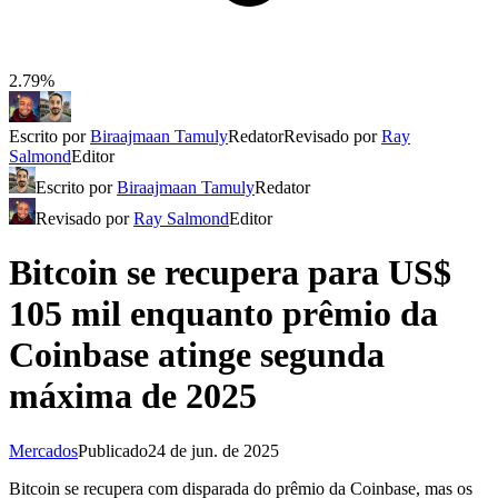
2.79%
Escrito por
Biraajmaan Tamuly
Redator
Revisado por
Ray
Salmond
Editor
Escrito por
Biraajmaan Tamuly
Redator
Revisado por
Ray Salmond
Editor
Bitcoin se recupera para US$
105 mil enquanto prêmio da
Coinbase atinge segunda
máxima de 2025
Mercados
Publicado
24 de jun. de 2025
Bitcoin se recupera com disparada do prêmio da Coinbase, mas os