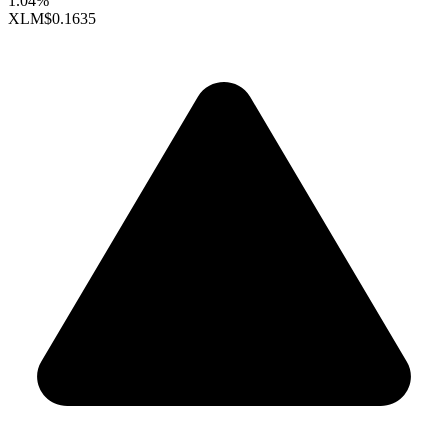
1.04%
XLM
$0.1635