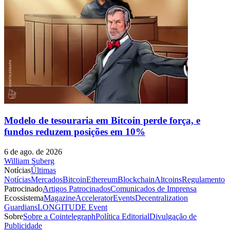
Modelo de tesouraria em Bitcoin perde força, e
fundos reduzem posições em 10%
6 de ago. de 2026
William Suberg
Notícias
Últimas
Notícias
Mercados
Bitcoin
Ethereum
Blockchain
Altcoins
Regulamento
Patrocinado
Artigos Patrocinados
Comunicados de Imprensa
Ecossistema
Magazine
Accelerator
Events
Decentralization
Guardians
LONGITUDE Event
Sobre
Sobre a Cointelegraph
Política Editorial
Divulgação de
Publicidade