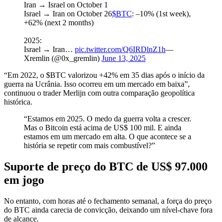
Iran → Israel on October 1
Israel → Iran on October 26
$BTC
: –10% (1st week),
+62% (next 2 months)
2025:
Israel → Iran…
pic.twitter.com/Q6IRDlnZ1h
—
Xremlin (@0x_gremlin)
June 13, 2025
“Em 2022, o $BTC valorizou +42% em 35 dias após o início da
guerra na Ucrânia. Isso ocorreu em um mercado em baixa”,
continuou o trader Merlijn com outra comparação geopolítica
histórica.
“Estamos em 2025. O medo da guerra volta a crescer.
Mas o Bitcoin está acima de US$ 100 mil. E ainda
estamos em um mercado em alta. O que acontece se a
história se repetir com mais combustível?”
Suporte de preço do BTC de US$ 97.000
em jogo
No entanto, com horas até o fechamento semanal, a força do preço
do BTC ainda carecia de convicção, deixando um nível-chave fora
de alcance.