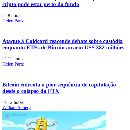
cripto pode estar perto do fundo
há 8 horas
Helen Partz
Ataque à Coldcard reacende debate sobre custódia
enquanto ETFs de Bitcoin atraem US$ 382 milhões
há 11 horas
Helen Partz
Bitcoin enfrenta a pior sequência de capitulação
desde o colapso da FTX
há 12 horas
William Suberg