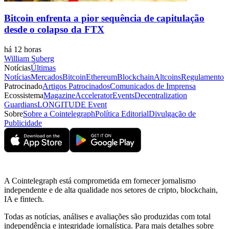
Bitcoin enfrenta a pior sequência de capitulação
desde o colapso da FTX
há 12 horas
William Suberg
Notícias
Últimas
Notícias
Mercados
Bitcoin
Ethereum
Blockchain
Altcoins
Regulamento
Patrocinado
Artigos Patrocinados
Comunicados de Imprensa
Ecossistema
Magazine
Accelerator
Events
Decentralization
Guardians
LONGITUDE Event
Sobre
Sobre a Cointelegraph
Política Editorial
Divulgação de
Publicidade
A Cointelegraph está comprometida em fornecer jornalismo
independente e de alta qualidade nos setores de cripto, blockchain,
IA e fintech.
Todas as notícias, análises e avaliações são produzidas com total
independência e integridade jornalística. Para mais detalhes sobre