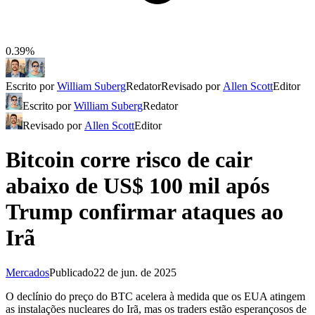
0.39%
Escrito por
William Suberg
Redator
Revisado por
Allen Scott
Editor
Escrito por
William Suberg
Redator
Revisado por
Allen Scott
Editor
Bitcoin corre risco de cair
abaixo de US$ 100 mil após
Trump confirmar ataques ao
Irã
Mercados
Publicado
22 de jun. de 2025
O declínio do preço do BTC acelera à medida que os EUA atingem
as instalações nucleares do Irã, mas os traders estão esperançosos de