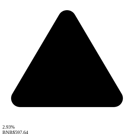
2.93%
BNB
$597.64