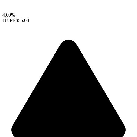
4.00%
HYPE
$55.03