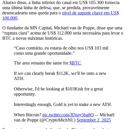
Abaixo disso, a linha inferior do canal em US$ 105.300 fornecia
uma última linha de defesa, que, se perdida, provavelmente
desencadearia uma queda para o
nível de suporte chave em US$
100.000
.
O fundador da MN Capital, Michael van de Poppe, disse que uma
“ruptura clara” acima de US$ 112.000 seria necessária para levar o
BTC a novas máximas históricas.
“Caso contrário, eu estaria de olho nos US$ 103 mil
como uma grande oportunidade.”
The area remains the same for
$BTC
.
If we can clearly break $112K, we'll be onto a new
ATH.
Otherwise, I'd be looking at $103Kish for a great
opportunity.
Interestingly enough, Gold is yet to make a new ATH.
When Bitcoin?
pic.twitter.com/JDruy5ba8O
— Michaël
van de Poppe (@CryptoMichNL)
September 2, 2025