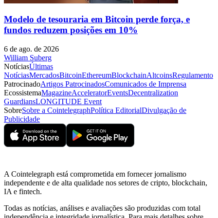
Modelo de tesouraria em Bitcoin perde força, e
fundos reduzem posições em 10%
6 de ago. de 2026
William Suberg
Notícias
Últimas
Notícias
Mercados
Bitcoin
Ethereum
Blockchain
Altcoins
Regulamento
Patrocinado
Artigos Patrocinados
Comunicados de Imprensa
Ecossistema
Magazine
Accelerator
Events
Decentralization
Guardians
LONGITUDE Event
Sobre
Sobre a Cointelegraph
Política Editorial
Divulgação de
Publicidade
A Cointelegraph está comprometida em fornecer jornalismo
independente e de alta qualidade nos setores de cripto, blockchain,
IA e fintech.
Todas as notícias, análises e avaliações são produzidas com total
independência e integridade jornalística. Para mais detalhes sobre