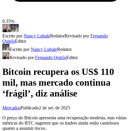
0.35%
Escrito por
Nancy Lubale
Redator
Revisado por
Fernando
Quirós
Editor
Escrito por
Nancy Lubale
Redator
Revisado por
Fernando Quirós
Editor
Bitcoin recupera os US$ 110
mil, mas mercado continua
‘frágil’, diz análise
Mercados
Publicado
2 de set. de 2025
O preço do Bitcoin apresenta uma recuperação modesta, mas várias
métricas do BTC sugerem que os traders ainda estão cautelosos
quanto a assumir riscos.