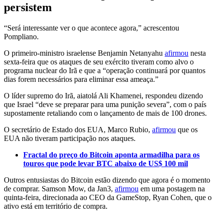
persistem
“Será interessante ver o que acontece agora,” acrescentou
Pompliano.
O primeiro-ministro israelense Benjamin Netanyahu
afirmou
nesta
sexta-feira que os ataques de seu exército tiveram como alvo o
programa nuclear do Irã e que a “operação continuará por quantos
dias forem necessários para eliminar essa ameaça.”
O líder supremo do Irã, aiatolá Ali Khamenei, respondeu dizendo
que Israel “deve se preparar para uma punição severa”, com o país
supostamente retaliando com o lançamento de mais de 100 drones.
O secretário de Estado dos EUA, Marco Rubio,
afirmou
que os
EUA não tiveram participação nos ataques.
Fractal do preço do Bitcoin aponta armadilha para os
touros que pode levar BTC abaixo de US$ 100 mil
Outros entusiastas do Bitcoin estão dizendo que agora é o momento
de comprar. Samson Mow, da Jan3,
afirmou
em uma postagem na
quinta-feira, direcionada ao CEO da GameStop, Ryan Cohen, que o
ativo está em território de compra.