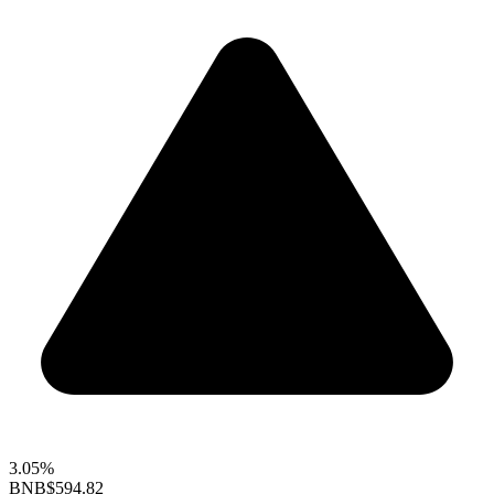
3.05%
BNB
$594.82