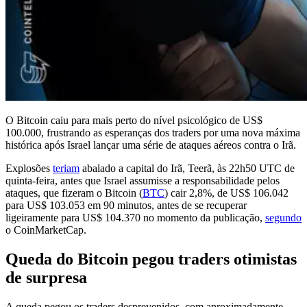
O Bitcoin caiu para mais perto do nível psicológico de US$
100.000, frustrando as esperanças dos traders por uma nova máxima
histórica após Israel lançar uma série de ataques aéreos contra o Irã.
Explosões
teriam
abalado a capital do Irã, Teerã, às 22h50 UTC de
quinta-feira, antes que Israel assumisse a responsabilidade pelos
ataques, que fizeram o Bitcoin (
BTC
) cair 2,8%, de US$ 106.042
para US$ 103.053 em 90 minutos, antes de se recuperar
ligeiramente para US$ 104.370 no momento da publicação,
segundo
o CoinMarketCap.
Queda do Bitcoin pegou traders otimistas
de surpresa
A queda pegou os traders desprevenidos, com aproximadamente