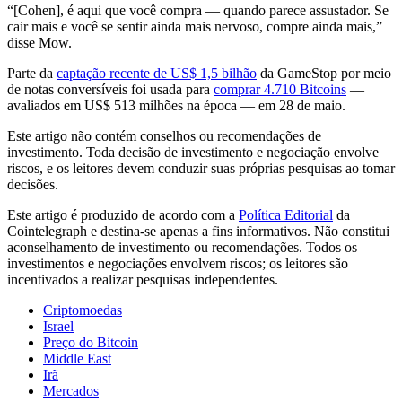
“[Cohen], é aqui que você compra — quando parece assustador. Se
cair mais e você se sentir ainda mais nervoso, compre ainda mais,”
disse Mow.
Parte da
captação recente de US$ 1,5 bilhão
da GameStop por meio
de notas conversíveis foi usada para
comprar 4.710 Bitcoins
—
avaliados em US$ 513 milhões na época — em 28 de maio.
Este artigo não contém conselhos ou recomendações de
investimento. Toda decisão de investimento e negociação envolve
riscos, e os leitores devem conduzir suas próprias pesquisas ao tomar
decisões.
Este artigo é produzido de acordo com a
Política Editorial
da
Cointelegraph e destina-se apenas a fins informativos. Não constitui
aconselhamento de investimento ou recomendações. Todos os
investimentos e negociações envolvem riscos; os leitores são
incentivados a realizar pesquisas independentes.
Criptomoedas
Israel
Preço do Bitcoin
Middle East
Irã
Mercados