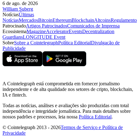
6 de ago. de 2026
William Suberg
Notícias
Últimas
Notícias
Mercados
Bitcoin
Ethereum
Blockchain
Altcoins
Regulamento
Patrocinado
Artigos Patrocinados
Comunicados de Imprensa
Ecossistema
Magazine
Accelerator
Events
Decentralization
Guardians
LONGITUDE Event
Sobre
Sobre a Cointelegraph
Política Editorial
Divulgação de
Publicidade
A Cointelegraph está comprometida em fornecer jornalismo
independente e de alta qualidade nos setores de cripto, blockchain,
IA e fintech.
Todas as notícias, análises e avaliações são produzidas com total
independência e integridade jornalística. Para mais detalhes sobre
nossos padrões e processos, leia nossa
Política Editorial
.
© Cointelegraph 2013 - 2026
Termos de Serviço e Política de
Privacidade