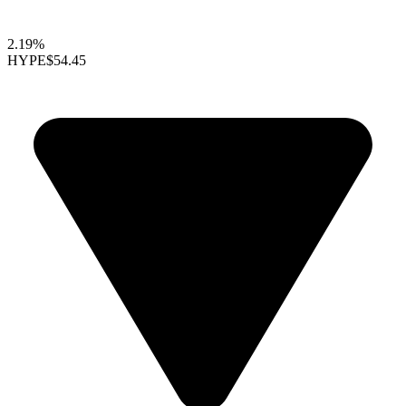
2.19%
HYPE
$54.45