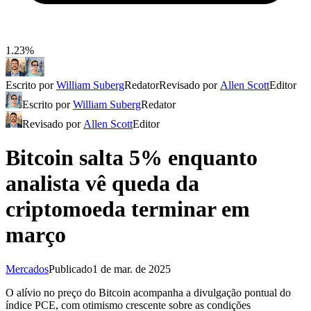
1.23%
Escrito por
William Suberg
Redator
Revisado por
Allen Scott
Editor
Escrito por
William Suberg
Redator
Revisado por
Allen Scott
Editor
Bitcoin salta 5% enquanto
analista vê queda da
criptomoeda terminar em
março
Mercados
Publicado
1 de mar. de 2025
O alívio no preço do Bitcoin acompanha a divulgação pontual do
índice PCE, com otimismo crescente sobre as condições