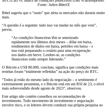
BTC/USD vs. Índice de condições financeiras GMI % desempenho.
Fonte: Julien Bittel/X
Bittel sugeriu que o “susto” que afeta os mercados não duraria muito
mais.
“A questão é a seguinte: tudo isso vai mudar no mês que vem”,
previu.
“As condições financeiras têm se amenizado
rapidamente nos últimos dois meses – dólar em baixa,
rendimentos de títulos em baixa, petróleo em baixa – e
isso está preparando o cenário para uma recuperação
nos dados em breve. Lembre-se, as condições
financeiras estão sempre liderando.”
O Bitcoin a US$ 80.000, concluiu, significa que condições mais
restritas foram “totalmente refletidas” na ação do preço do BTC.
“Todos já estão do mesmo lado da negociação – o sentimento é
extremamente pessimista, e o Bitcoin está em um RSI de 23, o nível
mais sobrevendido desde agosto de 2023”, observou.
Este artigo não contém conselhos ou recomendações de
investimento. Todo movimento de investimento e negociação
envolve risco, e os leitores devem conduzir sua própria pesquisa ao