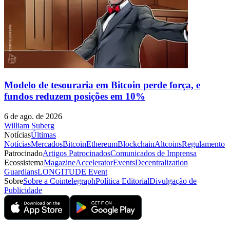
Modelo de tesouraria em Bitcoin perde força, e
fundos reduzem posições em 10%
6 de ago. de 2026
William Suberg
Notícias
Últimas
Notícias
Mercados
Bitcoin
Ethereum
Blockchain
Altcoins
Regulamento
Patrocinado
Artigos Patrocinados
Comunicados de Imprensa
Ecossistema
Magazine
Accelerator
Events
Decentralization
Guardians
LONGITUDE Event
Sobre
Sobre a Cointelegraph
Política Editorial
Divulgação de
Publicidade