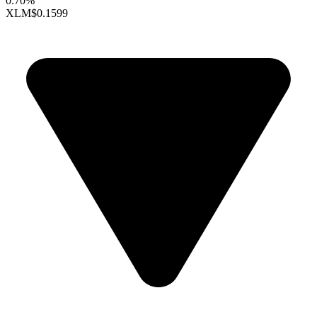
0.70%
XLM
$0.1599