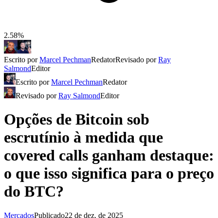
2.58%
Escrito por
Marcel Pechman
Redator
Revisado por
Ray
Salmond
Editor
Escrito por
Marcel Pechman
Redator
Revisado por
Ray Salmond
Editor
Opções de Bitcoin sob
escrutínio à medida que
covered calls ganham destaque:
o que isso significa para o preço
do BTC?
Mercados
Publicado
22 de dez. de 2025