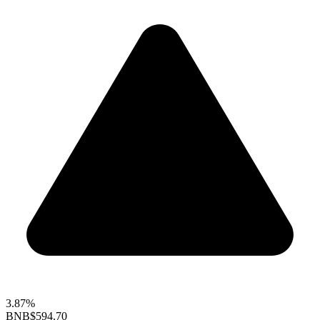
3.87%
BNB
$594.70