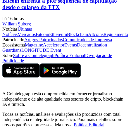
Bitcoin enfrenta a pior sequência de capitulação
desde o colapso da FTX
há 16 horas
William Suberg
Notícias
Últimas
Notícias
Mercados
Bitcoin
Ethereum
Blockchain
Altcoins
Regulamento
Patrocinado
Artigos Patrocinados
Comunicados de Imprensa
Ecossistema
Magazine
Accelerator
Events
Decentralization
Guardians
LONGITUDE Event
Sobre
Sobre a Cointelegraph
Política Editorial
Divulgação de
Publicidade
A Cointelegraph está comprometida em fornecer jornalismo
independente e de alta qualidade nos setores de cripto, blockchain,
IA e fintech.
Todas as notícias, análises e avaliações são produzidas com total
independência e integridade jornalística. Para mais detalhes sobre
nossos padrões e processos, leia nossa
Política Editorial
.