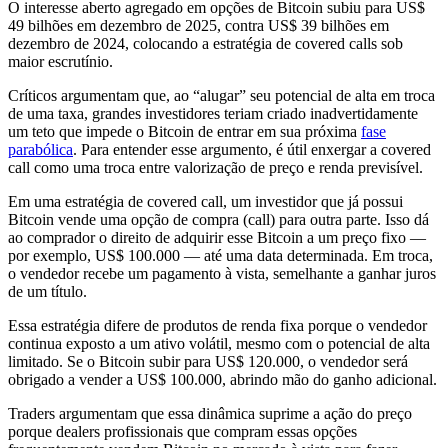
O interesse aberto agregado em opções de Bitcoin subiu para US$
49 bilhões em dezembro de 2025, contra US$ 39 bilhões em
dezembro de 2024, colocando a estratégia de covered calls sob
maior escrutínio.
Críticos argumentam que, ao “alugar” seu potencial de alta em troca
de uma taxa, grandes investidores teriam criado inadvertidamente
um teto que impede o Bitcoin de entrar em sua próxima
fase
parabólica
. Para entender esse argumento, é útil enxergar a covered
call como uma troca entre valorização de preço e renda previsível.
Em uma estratégia de covered call, um investidor que já possui
Bitcoin vende uma opção de compra (call) para outra parte. Isso dá
ao comprador o direito de adquirir esse Bitcoin a um preço fixo —
por exemplo, US$ 100.000 — até uma data determinada. Em troca,
o vendedor recebe um pagamento à vista, semelhante a ganhar juros
de um título.
Essa estratégia difere de produtos de renda fixa porque o vendedor
continua exposto a um ativo volátil, mesmo com o potencial de alta
limitado. Se o Bitcoin subir para US$ 120.000, o vendedor será
obrigado a vender a US$ 100.000, abrindo mão do ganho adicional.
Traders argumentam que essa dinâmica suprime a ação do preço
porque dealers profissionais que compram essas opções