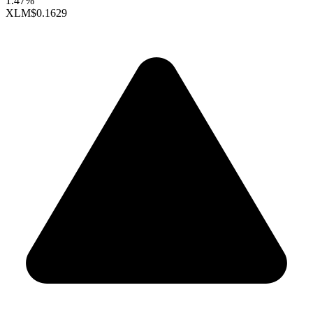
1.47%
XLM
$0.1629