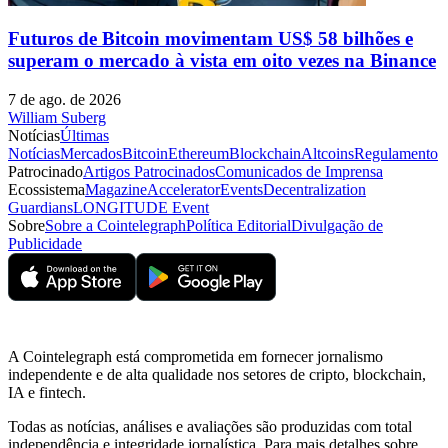
Futuros de Bitcoin movimentam US$ 58 bilhões e
superam o mercado à vista em oito vezes na Binance
7 de ago. de 2026
William Suberg
Notícias
Últimas
Notícias
Mercados
Bitcoin
Ethereum
Blockchain
Altcoins
Regulamento
Patrocinado
Artigos Patrocinados
Comunicados de Imprensa
Ecossistema
Magazine
Accelerator
Events
Decentralization
Guardians
LONGITUDE Event
Sobre
Sobre a Cointelegraph
Política Editorial
Divulgação de
Publicidade
A Cointelegraph está comprometida em fornecer jornalismo
independente e de alta qualidade nos setores de cripto, blockchain,
IA e fintech.
Todas as notícias, análises e avaliações são produzidas com total
independência e integridade jornalística. Para mais detalhes sobre