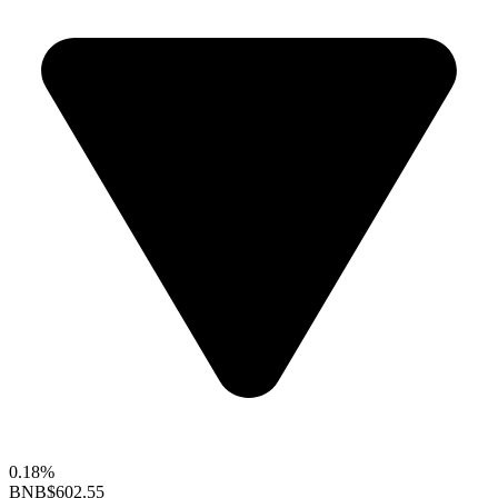
0.18%
BNB
$602.55