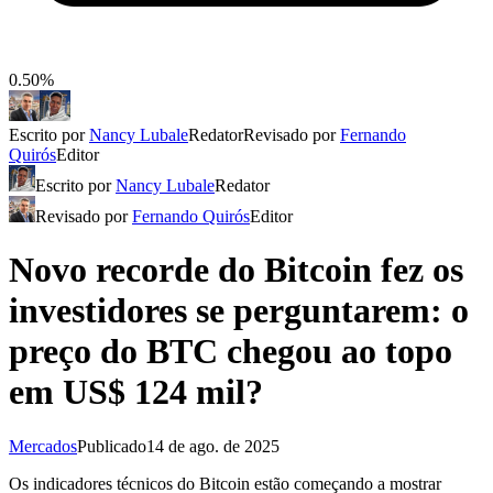
0.50%
Escrito por
Nancy Lubale
Redator
Revisado por
Fernando
Quirós
Editor
Escrito por
Nancy Lubale
Redator
Revisado por
Fernando Quirós
Editor
Novo recorde do Bitcoin fez os
investidores se perguntarem: o
preço do BTC chegou ao topo
em US$ 124 mil?
Mercados
Publicado
14 de ago. de 2025
Os indicadores técnicos do Bitcoin estão começando a mostrar