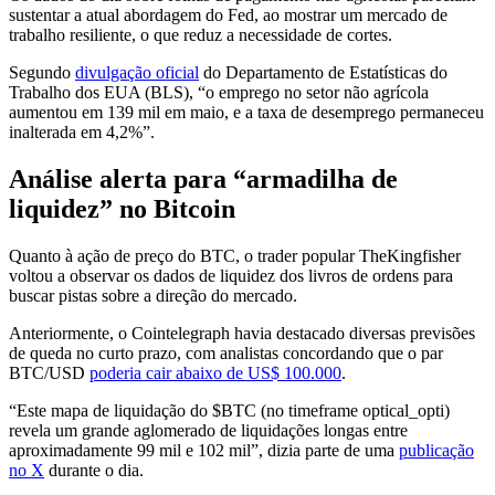
sustentar a atual abordagem do Fed, ao mostrar um mercado de
trabalho resiliente, o que reduz a necessidade de cortes.
Segundo
divulgação oficial
do Departamento de Estatísticas do
Trabalho dos EUA (BLS), “o emprego no setor não agrícola
aumentou em 139 mil em maio, e a taxa de desemprego permaneceu
inalterada em 4,2%”.
Análise alerta para “armadilha de
liquidez” no Bitcoin
Quanto à ação de preço do BTC, o trader popular TheKingfisher
voltou a observar os dados de liquidez dos livros de ordens para
buscar pistas sobre a direção do mercado.
Anteriormente, o Cointelegraph havia destacado diversas previsões
de queda no curto prazo, com analistas concordando que o par
BTC/USD
poderia cair abaixo de US$ 100.000
.
“Este mapa de liquidação do $BTC (no timeframe optical_opti)
revela um grande aglomerado de liquidações longas entre
aproximadamente 99 mil e 102 mil”, dizia parte de uma
publicação
no X
durante o dia.