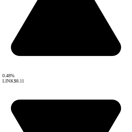
0.48%
LINK
$8.11