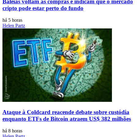
Baleias voltam às compras e indicam que o mercado
cripto pode estar perto do fundo
há 5 horas
Helen Partz
Ataque à Coldcard reacende debate sobre custódia
enquanto ETFs de Bitcoin atraem US$ 382 milhões
há 8 horas
Helen Partz