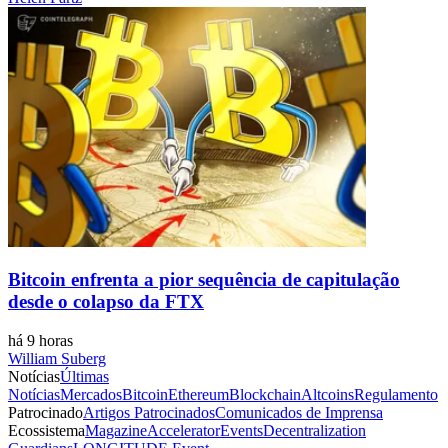
Bitcoin enfrenta a pior sequência de capitulação
desde o colapso da FTX
há 9 horas
William Suberg
Notícias
Últimas
Notícias
Mercados
Bitcoin
Ethereum
Blockchain
Altcoins
Regulamento
Patrocinado
Artigos Patrocinados
Comunicados de Imprensa
Ecossistema
Magazine
Accelerator
Events
Decentralization