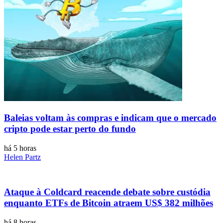
Baleias voltam às compras e indicam que o mercado
cripto pode estar perto do fundo
há 5 horas
Helen Partz
Ataque à Coldcard reacende debate sobre custódia
enquanto ETFs de Bitcoin atraem US$ 382 milhões
há 8 horas