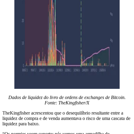
Dados de liquidez do livro de ordens de exchanges de Bitcoin.
Fonte: TheKingfisher/X
TheKingfisher acrescentou que o desequilíbrio resultante entre a
liquidez de compra e de venda aumentava o risco de uma cascata de
liquidez para baixo.
“Os normies veem suporte; nós vemos uma armadilha de