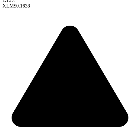
1.12%
XLM
$0.1638