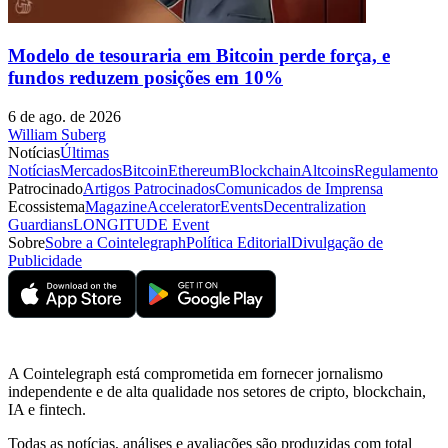
Modelo de tesouraria em Bitcoin perde força, e
fundos reduzem posições em 10%
6 de ago. de 2026
William Suberg
Notícias
Últimas
Notícias
Mercados
Bitcoin
Ethereum
Blockchain
Altcoins
Regulamento
Patrocinado
Artigos Patrocinados
Comunicados de Imprensa
Ecossistema
Magazine
Accelerator
Events
Decentralization
Guardians
LONGITUDE Event
Sobre
Sobre a Cointelegraph
Política Editorial
Divulgação de
Publicidade
A Cointelegraph está comprometida em fornecer jornalismo
independente e de alta qualidade nos setores de cripto, blockchain,
IA e fintech.
Todas as notícias, análises e avaliações são produzidas com total