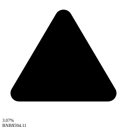
3.07%
BNB
$594.11