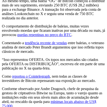
Ao mesmo tempo, uma baleia “OG” de Bitcoin começou a distribuir
mais de seu suprimento, enviando 250 BTC (US$ 28,2 milhões)
para a exchange Binance. A transação foi observada pela conta de
análises Lookonchain no X e seguiu uma venda de 750 BTC
realizada no dia anterior.
O comportamento de distribuição de baleias, muitas vezes
envolvendo moedas que ficaram inativas por uma década ou mais, já
provocou
quedas repentinas no preço do BTC
.
Comentando a
tendência recente de vendas
entre baleias, o veterano
analista de mercado Peter Brandt argumentou que isso refletia topos
clássicos de mercado.
“Isso representou OFERTA. Os topos nos mercados são criados
pela OFERTA ou DISTRIBUIÇÃO”, escreveu ele em parte de uma
publicação no X na quarta-feira.
Como
reportou o Cointelegraph
, nem todas as classes de
investidores de Bitcoin repensaram sua exposição ao mercado.
Conforme observado por Andre Dragosch, chefe de pesquisa da
gestora de criptoativos Bitwise na Europa, tanto o varejo quanto as
instituições estão em seus níveis mais altos de acumulação desde
abril, no rescaldo da queda para
mínimas locais abaixo de US$
75.000
.