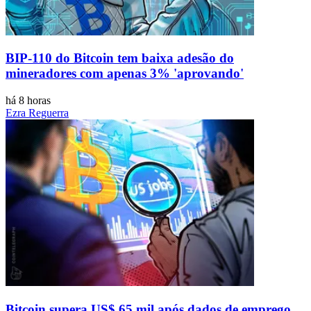
BIP-110 do Bitcoin tem baixa adesão do
mineradores com apenas 3% 'aprovando'
há 8 horas
Ezra Reguerra
Bitcoin supera US$ 65 mil após dados de emprego