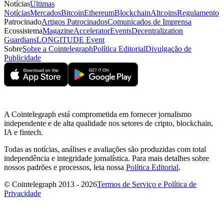
Notícias
Últimas
Notícias
Mercados
Bitcoin
Ethereum
Blockchain
Altcoins
Regulamento
Patrocinado
Artigos Patrocinados
Comunicados de Imprensa
Ecossistema
Magazine
Accelerator
Events
Decentralization
Guardians
LONGITUDE Event
Sobre
Sobre a Cointelegraph
Política Editorial
Divulgação de
Publicidade
A Cointelegraph está comprometida em fornecer jornalismo
independente e de alta qualidade nos setores de cripto, blockchain,
IA e fintech.
Todas as notícias, análises e avaliações são produzidas com total
independência e integridade jornalística. Para mais detalhes sobre
nossos padrões e processos, leia nossa
Política Editorial
.
© Cointelegraph 2013 - 2026
Termos de Serviço e Política de
Privacidade