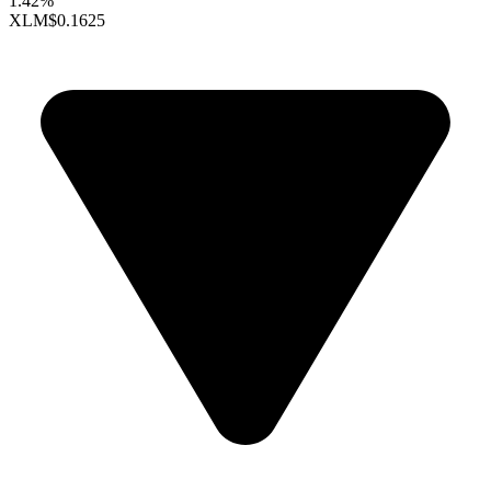
1.42%
XLM
$0.1625