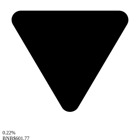
0.22%
BNB
$601.77