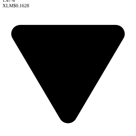
1.47%
XLM
$0.1628