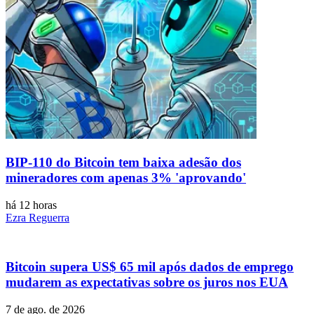
BIP-110 do Bitcoin tem baixa adesão dos
mineradores com apenas 3% 'aprovando'
há 12 horas
Ezra Reguerra
Bitcoin supera US$ 65 mil após dados de emprego
mudarem as expectativas sobre os juros nos EUA
7 de ago. de 2026