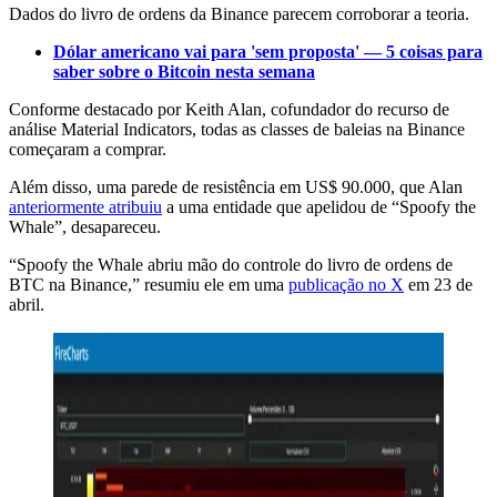
Dados do livro de ordens da Binance parecem corroborar a teoria.
Dólar americano vai para 'sem proposta' — 5 coisas para
saber sobre o Bitcoin nesta semana
Conforme destacado por Keith Alan, cofundador do recurso de
análise Material Indicators, todas as classes de baleias na Binance
começaram a comprar.
Além disso, uma parede de resistência em US$ 90.000, que Alan
anteriormente atribuiu
a uma entidade que apelidou de “Spoofy the
Whale”, desapareceu.
“Spoofy the Whale abriu mão do controle do livro de ordens de
BTC na Binance,” resumiu ele em uma
publicação no X
em 23 de
abril.