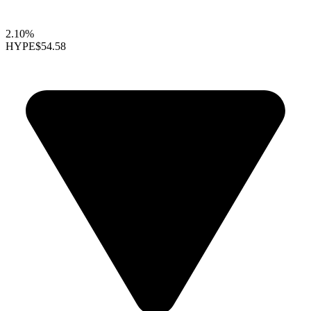
2.10%
HYPE
$54.58