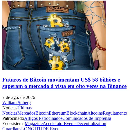
Futuros de Bitcoin movimentam US$ 58 bilhões e
superam o mercado à vista em oito vezes na Binance
7 de ago. de 2026
William Suberg
Notícias
Últimas
Notícias
Mercados
Bitcoin
Ethereum
Blockchain
Altcoins
Regulamento
Patrocinado
Artigos Patrocinados
Comunicados de Imprensa
Ecossistema
Magazine
Accelerator
Events
Decentralization
Guardians
LONGITUDE Event