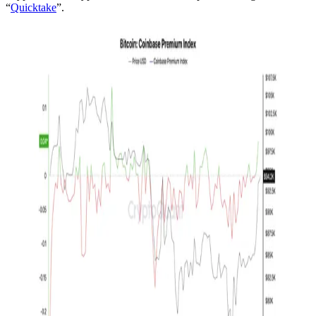
“
Quicktake
”.