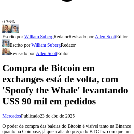
0.36%
Escrito por
William Suberg
Redator
Revisado por
Allen Scott
Editor
Escrito por
William Suberg
Redator
Revisado por
Allen Scott
Editor
Compra de Bitcoin em
exchanges está de volta, com
'Spoofy the Whale' levantando
US$ 90 mil em pedidos
Mercados
Publicado
23 de abr. de 2025
O poder de compra das baleias do Bitcoin é visível tanto na Binance
quanto na Coinbase, já que a alta do preço do BTC faz com que um