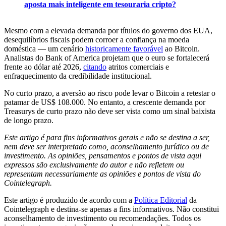
aposta mais inteligente em tesouraria cripto?
Mesmo com a elevada demanda por títulos do governo dos EUA,
desequilíbrios fiscais podem corroer a confiança na moeda
doméstica — um cenário
historicamente favorável
ao Bitcoin.
Analistas do Bank of America projetam que o euro se fortalecerá
frente ao dólar até 2026,
citando
atritos comerciais e
enfraquecimento da credibilidade institucional.
No curto prazo, a aversão ao risco pode levar o Bitcoin a retestar o
patamar de US$ 108.000. No entanto, a crescente demanda por
Treasurys de curto prazo não deve ser vista como um sinal baixista
de longo prazo.
Este artigo é para fins informativos gerais e não se destina a ser,
nem deve ser interpretado como, aconselhamento jurídico ou de
investimento. As opiniões, pensamentos e pontos de vista aqui
expressos são exclusivamente do autor e não refletem ou
representam necessariamente as opiniões e pontos de vista do
Cointelegraph.
Este artigo é produzido de acordo com a
Política Editorial
da
Cointelegraph e destina-se apenas a fins informativos. Não constitui
aconselhamento de investimento ou recomendações. Todos os