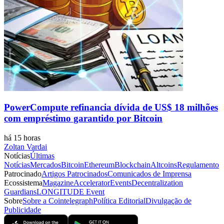
PowerCompute refinancia dívida de US$ 18 milhões
com empréstimo garantido por Bitcoin
há 15 horas
Zoltan Vardai
Notícias
Últimas
Notícias
Mercados
Bitcoin
Ethereum
Blockchain
Altcoins
Regulamento
Patrocinado
Artigos Patrocinados
Comunicados de Imprensa
Ecossistema
Magazine
Accelerator
Events
Decentralization
Guardians
LONGITUDE Event
Sobre
Sobre a Cointelegraph
Política Editorial
Divulgação de
Publicidade