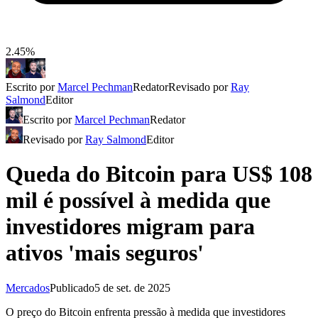
2.45%
Escrito por
Marcel Pechman
Redator
Revisado por
Ray
Salmond
Editor
Escrito por
Marcel Pechman
Redator
Revisado por
Ray Salmond
Editor
Queda do Bitcoin para US$ 108
mil é possível à medida que
investidores migram para
ativos 'mais seguros'
Mercados
Publicado
5 de set. de 2025
O preço do Bitcoin enfrenta pressão à medida que investidores