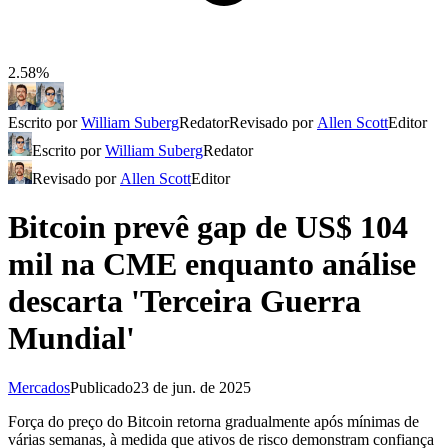
2.58%
Escrito por
William Suberg
Redator
Revisado por
Allen Scott
Editor
Escrito por
William Suberg
Redator
Revisado por
Allen Scott
Editor
Bitcoin prevê gap de US$ 104
mil na CME enquanto análise
descarta 'Terceira Guerra
Mundial'
Mercados
Publicado
23 de jun. de 2025
Força do preço do Bitcoin retorna gradualmente após mínimas de
várias semanas, à medida que ativos de risco demonstram confiança