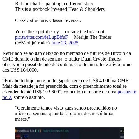
But the chart is painting a different story.
This is a textbook Inverted Head & Shoulders.
Classic structure. Classic reversal.
You either spot it early… or fade the breakout.
pic.twitter.com/ieLupBifuF
— Merlijn The Trader
(@MerlijnTrader)
June 23, 2025
Referindo-se ao gap deixado no mercado de futuros de Bitcoin da
CME durante o fim de semana, o trader Daan Crypto Trades
observou a possibilidade de continuação de um rali de alívio rumo
aos US$ 104.000.
“Foi aberto hoje um grande gap de cerca de US$ 4.000 na CME.
Mais da metade já foi preenchida, com o preenchimento total se
estendendo até US$ 103.600”, comentou em parte de uma
postagem
no X
sobre o assunto.
“Geralmente temos visto gaps sendo preenchidos no
início da semana quando são formados nos últimos
meses.”