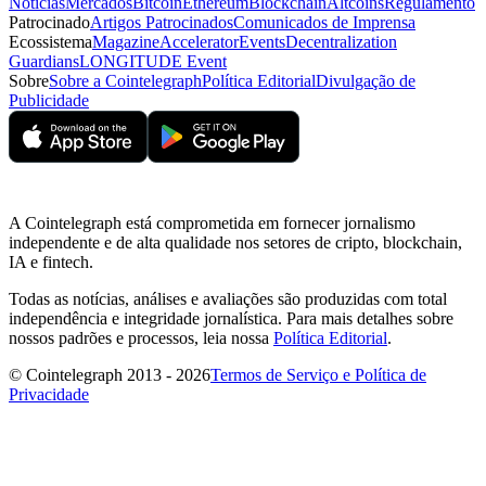
Notícias
Mercados
Bitcoin
Ethereum
Blockchain
Altcoins
Regulamento
Patrocinado
Artigos Patrocinados
Comunicados de Imprensa
Ecossistema
Magazine
Accelerator
Events
Decentralization
Guardians
LONGITUDE Event
Sobre
Sobre a Cointelegraph
Política Editorial
Divulgação de
Publicidade
A Cointelegraph está comprometida em fornecer jornalismo
independente e de alta qualidade nos setores de cripto, blockchain,
IA e fintech.
Todas as notícias, análises e avaliações são produzidas com total
independência e integridade jornalística. Para mais detalhes sobre
nossos padrões e processos, leia nossa
Política Editorial
.
© Cointelegraph 2013 - 2026
Termos de Serviço e Política de
Privacidade