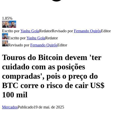
1.85%
Escrito por
Yashu Gola
Redator
Revisado por
Fernando Quirós
Editor
Escrito por
Yashu Gola
Redator
Revisado por
Fernando Quirós
Editor
Touros do Bitcoin devem 'ter
cuidado com as posições
compradas', pois o preço do
BTC corre o risco de cair US$
100 mil
Mercados
Publicado
19 de mai. de 2025